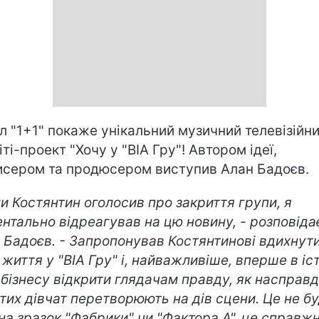
л "1+1" покаже унікальний музичний телевізійн
іті-проект "Хочу у "ВІА Гру"! Автором ідеї,
сером та продюсером виступив Алан Бадоєв.
ли Костянтин оголосив про закриття групи, я
нтально відреагував на цю новину, - розповіда
 Бадоєв. - Запропонував Костянтинові вдихнут
 життя у "ВІА Гру" і, найважливіше, вперше в іст
бізнесу відкрити глядачам правду, як насправд
тих дівчат перетворюють на дів сцени. Це не б
на зразок "Фабрики" чи "Фактора А", це справжн