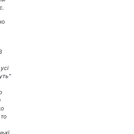
є.
но
З
усі
уть"
о
и
що
 то
нькі