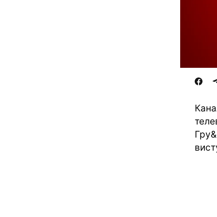
Кана
теле
Гру&
вист