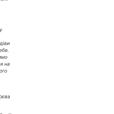
у
діви
ебе.
имо
я на
ого
оєва