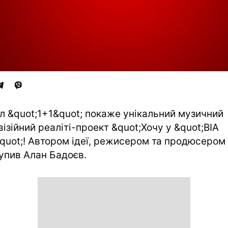
л &quot;1+1&quot; покаже унікальний музичний
візійний реаліті-проект &quot;Хочу у &quot;ВІА
quot;! Автором ідеї, режисером та продюсером
упив Алан Бадоєв.