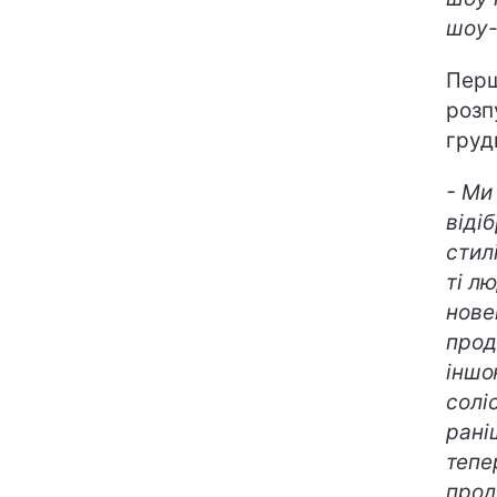
шоу-
Перш
розп
груд
- Ми
віді
стил
ті л
новен
прод
іншо
солі
рані
тепе
прод