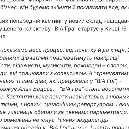
бізнес. Ми будемо знімати й показувати все, як 
ий попередній кастинг у новий склад нещодав
ущеного колективу "ВІА Гра" стартує у Києві 16
ня.
 покажемо весь процес, від початку й до кінця. 
браними дівчатами працюватимуть найкращі
істи, візажисти, музиканти, режисери – словом, 
юди, які працювали з колективом. А "тренуватим
ьких ті самі діви, які працювали у "ВІА Грі", -
овжує Алан Бадоєв. - "ВІА Гра" стане абсолютн
ю. Костянтин хоче почати нову історію, з новим
стками, з новим, сучаснішим репертуаром. І як
ше учасниць обирали за певними параметрами,
р обмежень не існує. Ніяких заздалегідь
уманих образів у "ВІА Грі" немає. І навіть повне