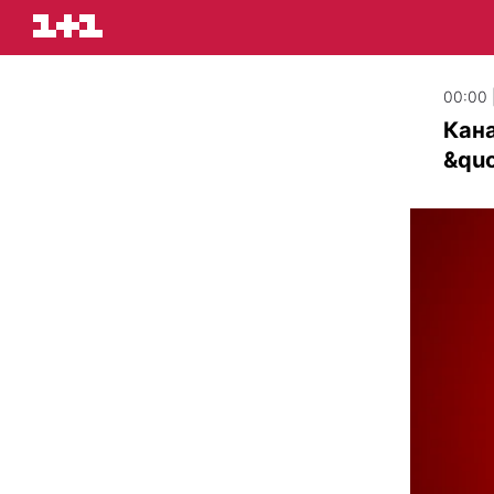
00:00 
Кана
&quo