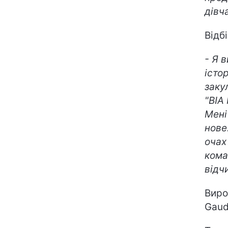
дівч
Відб
- Я 
істо
заку
"ВІА 
Мені
нове
очах
кома
відч
Виро
Gaud