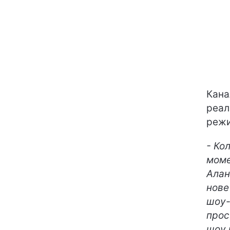
Кана
реал
режи
- Ко
моме
Алан
нове
шоу-
прос
шоу 