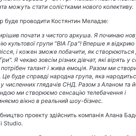
ата можуть стати солістками нового колективу.
ір буде проводити Костянтин Меладзе:
вирішив почати з чистого аркуша. Я починаю нов
рію культової групи "ВІА Гра"! Вперше я відкрию
лісся, і кожен зможе побачити, як створюються 
Гри". Я чекаю зовсім різних дівчат, які вірять у с
 потрібен талант і жива емоція. Разом ми створ
. Це буде справді народна група, яка народитьс
 у численних глядачів СНД. Разом з Аланом та й
ндою ми створюємо сенсацію телебачення і
иняємо вікно в реальний шоу-бізнес.
бництво проекту здійснить компанія Алана Бад
i Studio.