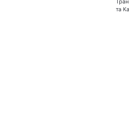
Тран
та К