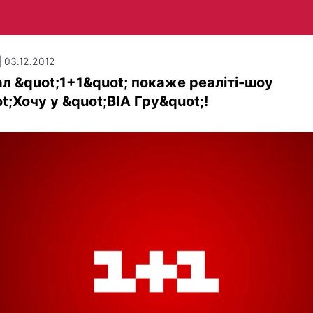
| 03.12.2012
л &quot;1+1&quot; покаже реаліті-шоу
t;Хочу у &quot;ВІА Гру&quot;!