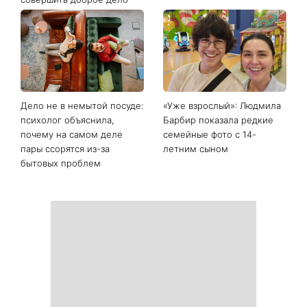
Последние новости
День ангела 9 августа:
Самый популярный летний
Пантелеймон, Николай и
салат: готовим «Зеленую
Сава среди именинников -
богиню»
почему в этот день стоит
совершить доброе дело