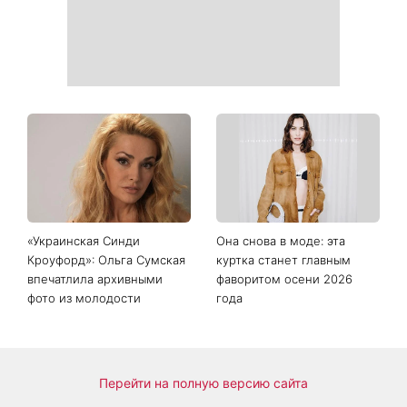
Дело не в немытой посуде:
«Уже взрослый»: Людмила
психолог объяснила,
Барбир показала редкие
почему на самом деле
семейные фото с 14-
пары ссорятся из-за
летним сыном
бытовых проблем