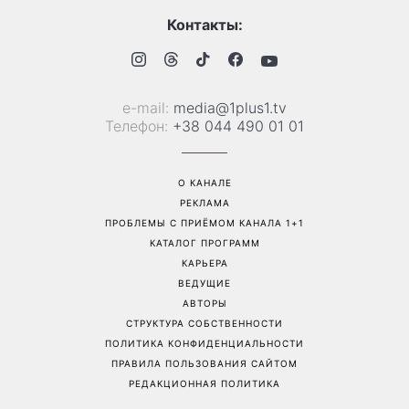
«Украинская Синди
Она снова в моде: эта
Кроуфорд»: Ольга Сумская
куртка станет главным
впечатлила архивными
фаворитом осени 2026
фото из молодости
года
Перейти на полную версию сайта