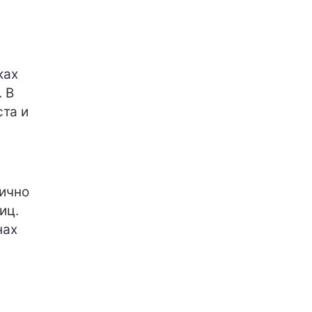
ках
 В
ста и
лично
иц.
нах