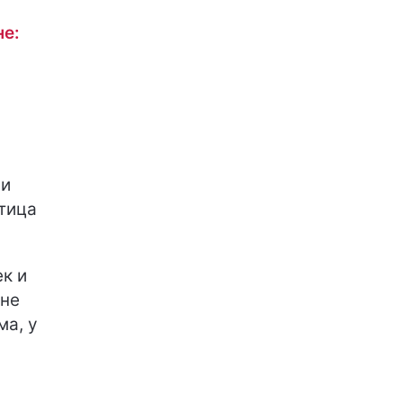
не:
ли
тица
ек и
 не
ма, у