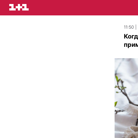
11:50 
Когд
при