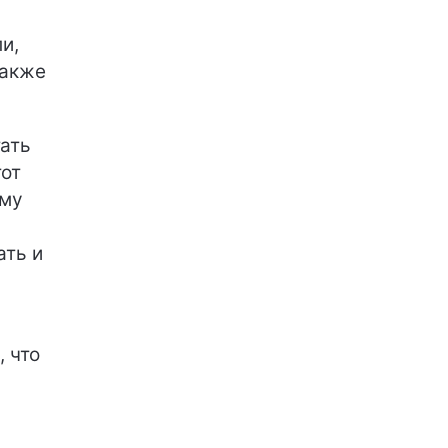
и,
Также
ать
тот
ому
ать и
, что