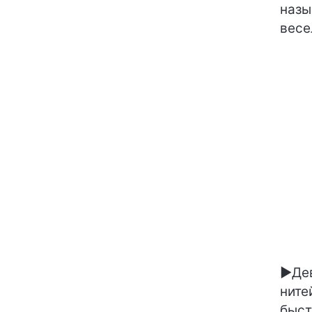
назы
весе
►Дев
ните
быст