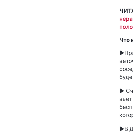
ЧИТ
нера
поло
Что 
►Пра
вето
сосе
буде
► Сч
вьет
бесп
кото
►В Д