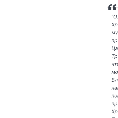
“О
Хр
му
пр
Ца
Тр
чт
мо
Бл
на
по
пр
Хр