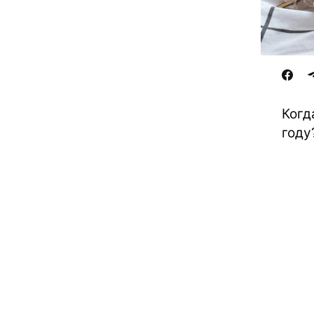
Когд
году