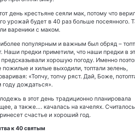
тот день крестьяне сеяли мак, потому что верил
его урожай будет в 40 раз больше посеянного. 
ли вареники с маком.
иболее популярным и важным был обряд – топт
т. Наши предки приметили, что наши предки в э
 предсказывали хорошую погоду. Именно поэт
 пожилые и хилые выходили, топтали зелень,
оваривая: «Топчу, топчу ряст. Дай, Боже, потопт
м году дождаться».
одежь в этот день традиционно планировала
щее, а также…. качалась на качелях. Считалось
принесет счастье и хороший год.
тва к 40 святым