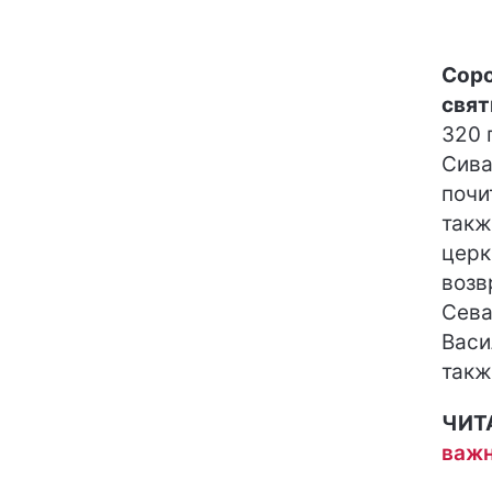
Соро
свя
320 
Сива
почи
такж
церк
возв
Сева
Васи
такж
ЧИТ
важн