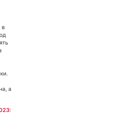
 в
род
ять
а
ки.
а, а
023: