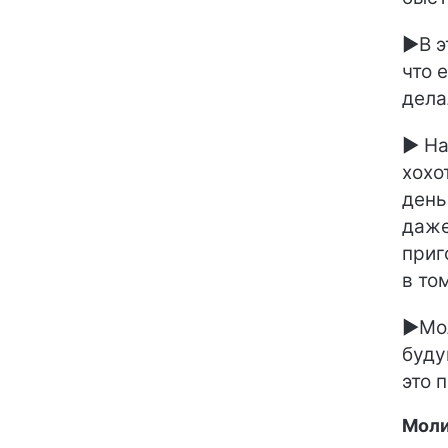
►В э
что 
дела
► На
хохо
день
даже
приг
в то
►Мол
буду
это 
Моли