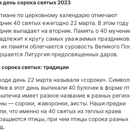
а день сорока святых 2023
тиане по церковному календарю отмечают
дник 40 святых ежегодно 22 марта. В этом году
дник выпадает на вторник. Память о 40 мучени
адлежит к кругу самых уважаемых праздников.
 их памяти облегчается суровость Великого По
ршается Литургия предосвященных даров.
 сорока святых: традиции
роде день 22 марта называли «сороки». Симво
йке в этот день выпекали 40 булочек в форме пт
выпечка имеет разное название в разных регио
ны — сороки, жаворонки, аисты. Наши предки
ли, что именно на 40 святых из теплых краев
ращаются птицы, при чем птицы сорока разных
д.