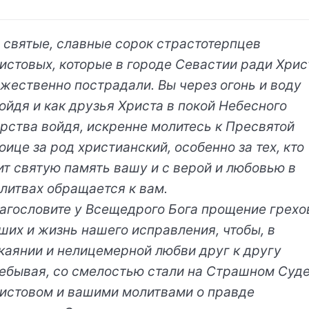
, святые, славные сорок страстотерпцев
истовых, которые в городе Севастии ради Хрис
жественно пострадали. Вы через огонь и воду
ойдя и как друзья Христа в покой Небесного
рства войдя, искренне молитесь к Пресвятой
оице за род христианский, особенно за тех, кто
ит святую память вашу и с верой и любовью в
литвах обращается к вам.
агословите у Всещедрого Бога прощение грехо
ших и жизнь нашего исправления, чтобы, в
каянии и нелицемерной любви друг к другу
ебывая, со смелостью стали на Страшном Суд
истовом и вашими молитвами о правде