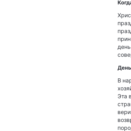
Когд
Хрис
праз
праз
прин
день
сове
День
В на
хозя
Эта 
стра
вери
возв
поро