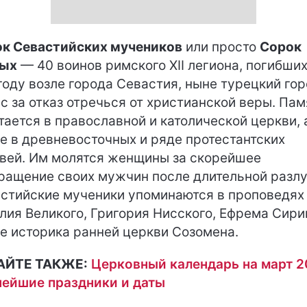
к Севастийских мучеников
или просто
Сорок
тых
— 40 воинов римского XII легиона, погибших
году возле города Севастия, ныне турецкий го
с за отказ отречься от христианской веры. Пам
тается в православной и католической церкви, 
е в древневосточных и ряде протестантских
вей. Им молятся женщины за скорейшее
ращение своих мужчин после длительной разлу
стийские мученики упоминаются в проповедях
лия Великого, Григория Нисского, Ефрема Сирин
е историка ранней церкви Созомена.
АЙТЕ ТАКЖЕ:
Церковный календарь на март 2
ейшие праздники и даты