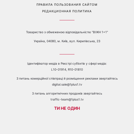
ПРАВИЛА ПОЛЬЗОВАНИЯ САЙТОМ
РЕДАКЦИОННАЯ ПОЛИТИКА
Товариство з обмеженою відповідальністю "ВІЖН 1+1"
Україна, 04080, м. Київ, вул. Кирилівська, 23
Ідентифікатор медіа в Реєстрі суб’єктів у сфері медіа:
L10-01914, R10-01810
З питань комерційної співпраці й розміщення реклами звертайтесь
digital.sale@1plus1.tv
З питань алгоритмічних продажів звертайтесь
traffic-team@1plus1.tv
ТИ НЕ ОДИН