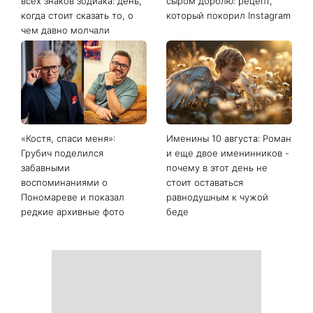
всех знаков зодиака: день,
сыром дорблю: рецепт,
когда стоит сказать то, о
который покорил Instagram
чем давно молчали
«Костя, спаси меня»:
Именины 10 августа: Роман
Грубич поделился
и еще двое именинников -
забавными
почему в этот день не
воспоминаниями о
стоит оставаться
Пономареве и показал
равнодушным к чужой
редкие архивные фото
беде