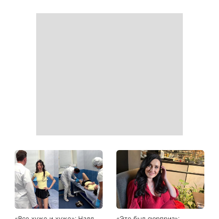
«Все хуже и хуже»: Надя
«Это был сюрприз»: