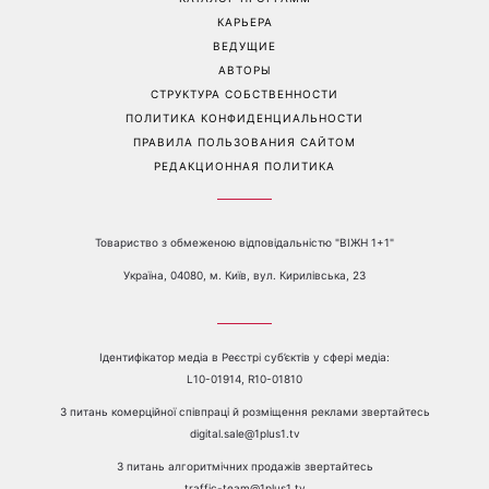
КАРЬЕРА
ВЕДУЩИЕ
АВТОРЫ
СТРУКТУРА СОБСТВЕННОСТИ
ПОЛИТИКА КОНФИДЕНЦИАЛЬНОСТИ
ПРАВИЛА ПОЛЬЗОВАНИЯ САЙТОМ
РЕДАКЦИОННАЯ ПОЛИТИКА
Товариство з обмеженою відповідальністю "ВІЖН 1+1"
Україна, 04080, м. Київ, вул. Кирилівська, 23
Ідентифікатор медіа в Реєстрі суб’єктів у сфері медіа:
L10-01914, R10-01810
З питань комерційної співпраці й розміщення реклами звертайтесь
digital.sale@1plus1.tv
З питань алгоритмічних продажів звертайтесь
traffic-team@1plus1.tv