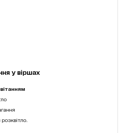
ння у віршах
світанням
тло
агання
 розквітло.