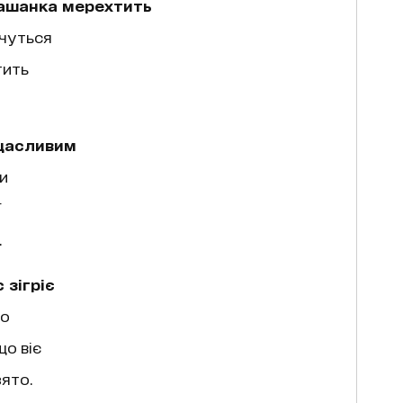
ашанка мерехтить
ечуться
тить
щасливим
ми
ї
.
зігріє
то
о віє
ято.