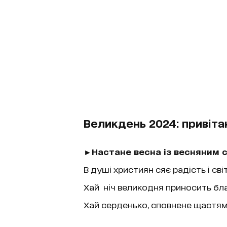
Великдень 2024: привіта
►Настане весна із весняним 
В душі християн сяє радість і сві
Хай ніч великодня приносить бл
Хай серденько, сповнене щастям