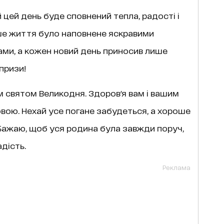
 цей день буде сповнений тепла, радості і
ше життя було наповнене яскравими
ми, а кожен новий день приносив лише
призи!
м святом Великодня. Здоров'я вам і вашим
вою. Нехай усе погане забудеться, а хороше
 Бажаю, щоб уся родина була завжди поруч,
дість.
Реклама