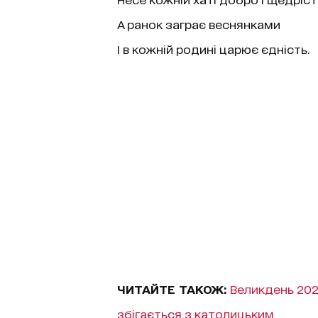
А ранок заграє веснянками
І в кожній родині царює єдність.
ЧИТАЙТЕ ТАКОЖ:
Великдень 202
збігається з католицьким