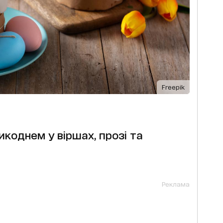
Freepik
икоднем у віршах, прозі та
Реклама