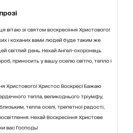
прозі
ця вітаю зі святом воскресіння Христового!
ких і коханих вами людей буде таким же
цей світлий день. Нехай Ангел-охоронець
ороб, приносить у вашу оселю світло, тепло і
ня Христового! Христос Воскрес! Бажаю
сердечного тепла, великоднього тріумфу,
лизьким, тепла оселі, трепетної радості,
росвітлення. Нехай Воскресіння Христове
жи вас Господь!