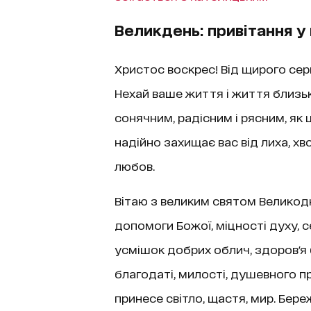
Великдень: привітання у 
Христос воскрес! Від щирого сер
Нехай ваше життя і життя близь
сонячним, радісним і рясним, як 
надійно захищає вас від лиха, хв
любов.
Вітаю з великим святом Великод
допомоги Божої, міцності духу, 
усмішок добрих облич, здоров'я б
благодаті, милості, душевного п
принесе світло, щастя, мир. Бере