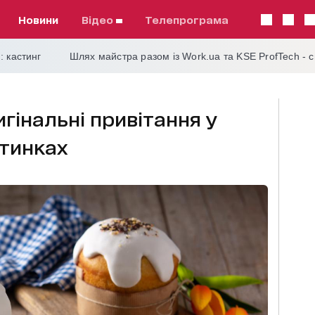
Новини
відео
телепрограма
: кастинг
Шлях майстра разом із Work.ua та KSE ProfTech - 
гінальні привітання у
ртинках