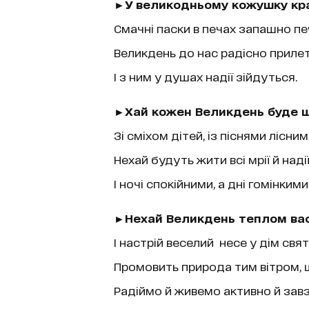
►У великодньому кожушку кр
Смачні паски в печах запашно п
Великдень до нас радісно приле
І з ним у душах надії зійдуться.
►Хай кожен Великдень буде 
Зі сміхом дітей, із піснями лісни
Нехай будуть жити всі мрії й наді
І ночі спокійними, а дні гомінкими
►Нехай Великдень теплом вас 
І настрій веселий несе у дім свя
Промовить природа тим вітром, щ
Радіймо й живемо активно й завз