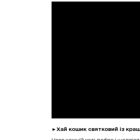
►Хай кошик святковий із кра
Несе кожній хаті добро і щедріст