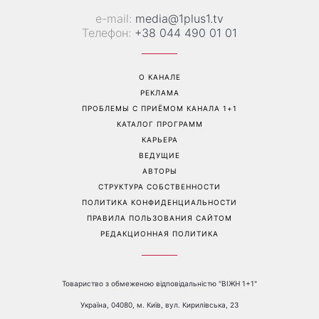
День ангела 9 августа:
Самый популярный летний
Пантелеймон, Николай и
салат: готовим «Зеленую
Сава среди именинников -
богиню»
почему в этот день стоит
совершить доброе дело
Перейти на полную версию сайта
Контакты: