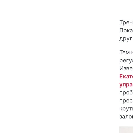
Трен
Пока
друг
Тем 
регу
Изве
Екат
упра
проб
прес
крут
зало