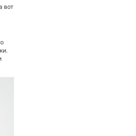
а вот
го
ки.
и