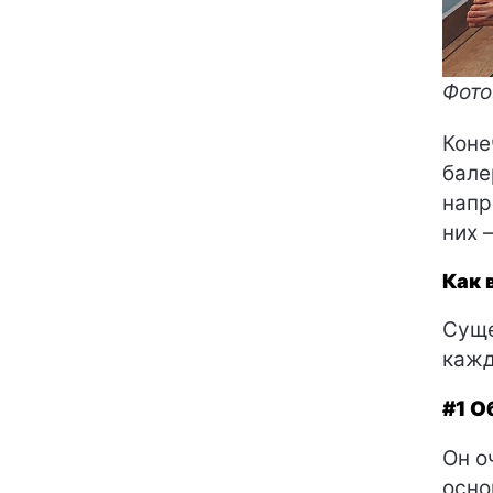
Фото:
Коне
бале
напр
них 
Как 
Суще
кажд
#1 О
Он о
осно