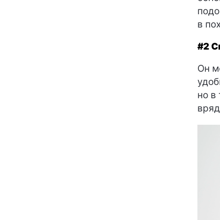
подо
в по
#2 С
Он м
удоб
но в
вряд