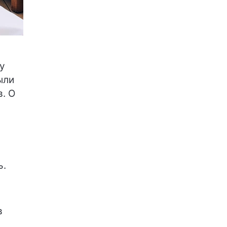
 у
ыли
. О
ь.
в