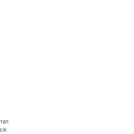
тат.
ься