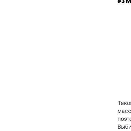
#3 
Тако
масс
поэт
Выби