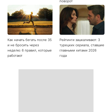
Баклажаны и перец за 10
Жизнь представителей
минут: августовская
этих знаков зодиака уже не
закуска, которую стоит
будет прежней: гороскоп
приготовить именно
назвал тех, кого с 8
сейчас
августа ждет большой
поворот
Как начать бегать после 35
Рейтинги зашкаливают: 3
и не бросить через
турецких сериала, ставшие
неделю: 6 правил, которые
главными хитами 2026
работают
года