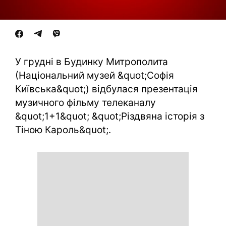
У грудні в Будинку Митрополита
(Національний музей &quot;Софія
Київська&quot;) відбулася презентація
музичного фільму телеканалу
&quot;1+1&quot; &quot;Різдвяна історія з
Тіною Кароль&quot;.