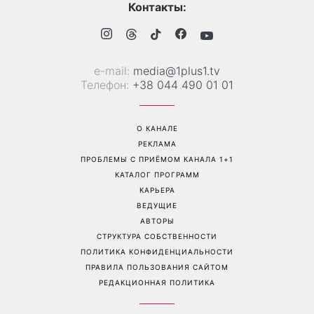
Главный модный тренд в
Не откладывайте до
соцсетях: почему мини-
сентября: что обязательно
юбка с пайетками
нужно сделать на участке
покорила Instagram
в августе 2026 года
Перейти на полную версию сайта
Контакты:
е-mail:
media@1plus1.tv
Телефон:
+38 044 490 01 01
О КАНАЛЕ
РЕКЛАМА
ПРОБЛЕМЫ С ПРИЁМОМ КАНАЛА 1+1