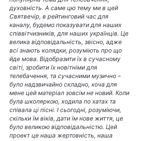
духовність. А саме цю тему ми в цей
Святвечір, в рейтинговий час для
каналу, будемо показувати для наших
співвітчизників, для наших українців. Це
велика відповідальність, звісно, адже
всі знають колядки, розуміють про що
йде мова. Відобразити їх в сучасному
світі, зробити їх новітніми для
телебачення, та сучасними музично –
було надзвичайно складно, хоча для
мене цей матеріал зовсім не новий. Коли
була школяркою, ходила по хатах та
співала ці пісні. І сьогодні, розуміючи,
скільки їм віків, дати їм нове життя, це
було великою відповідальністю. Цей
проект це наша жертовність, наша