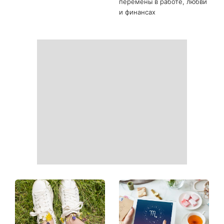
Маникюр «личи мартини»
От черного до
вытесняет нюд: выглядит
фиолетового: что будет в
дорого и подходит ко
моде осенью 2026 года -
всему
главные тренды сезона
Наталья Денисенко вышла
Гороскоп на неделю с 10
замуж и сменила фамилию
августа: у 5 знаков зодиака
на Ярошенко
произойдут новые
перемены в работе, любви