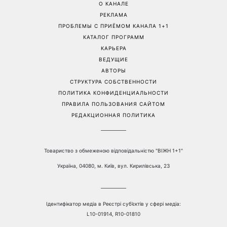
Белые кроссовки снова
Гороскоп на 9 августа для
станут как новые: два
всех знаков зодиака: день
простых продукта из кухни
решений, которые больше
легко устранят пятна и
нельзя откладывать
неприятный запах
Перейти на полную версию сайта
Контакты:
е-mail:
media@1plus1.tv
Телефон:
+38 044 490 01 01
О КАНАЛЕ