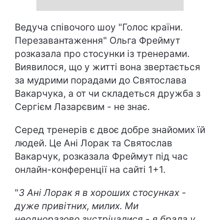
Ведуча співочого шоу "Голос країни.
Перезавантаження" Ольга Фреймут
розказала про стосунки із тренерами.
Виявилося, що у житті вона звертається
за мудрими порадами до Святослава
Вакарчука, а от чи складеться дружба з
Сергієм Лазарєвим - не знає.
Серед тренерів є двоє добре знайомих їй
людей. Це Ані Лорак та Святослав
Вакарчук, розказала Фреймут під час
онлайн-конференції на сайті 1+1.
"
З Ані Лорак я в хороших стосунках -
дуже привітних, милих. Ми
неодноразово зустрічалися - я брала у