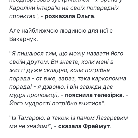
Кароліни інтерв'ю на своїх попередніх
проектах
", -
розказала Ольга
.
Але найближчою людиною для неї є
Вакарчук.
"
Я пишаюся тим, що можу назвати його
своїм другом. Ви знаєте, коли мені в
житті дуже складно, коли потрібна
порада - от вже, зараз, така карколомна
порада! - я дзвоню, і він завжди дає
мудрі пропозиції,
-
пояснила телезірка
. -
Його мудрості потрібно вчитися
".
"
Із Тамарою, а також із паном Лазарєвим
ми не знайомі
", -
сказала Фреймут
.