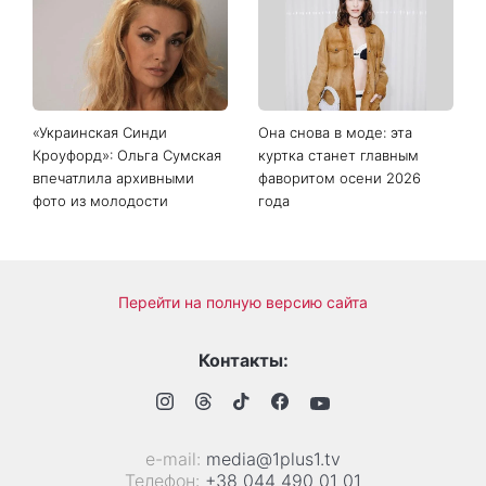
«Украинская Синди
Она снова в моде: эта
Кроуфорд»: Ольга Сумская
куртка станет главным
впечатлила архивными
фаворитом осени 2026
фото из молодости
года
Перейти на полную версию сайта
Контакты:
е-mail:
media@1plus1.tv
Телефон:
+38 044 490 01 01