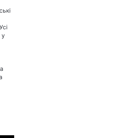
ські
Усі
 у
та
а