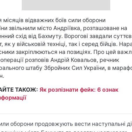
я місяців відважних боїв сили оборони
їни звільнили місто Андріївка, розташоване на
енний схід від Бахмуту. Ворогові завдали суттє
, як у військовій техніці, так і серед бійців. Нар
сники закріплюються на позиціях. Про цей важ
 операції розповів Андрій Ковальов, речник
рального штабу Збройних Сил України, в мараф
н.
АЙТЕ ТАКОЖ:
Як розпізнати фейк: 6 ознак
нформації
или оборони продовжують вести наступальні ді