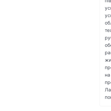
пі
ус
ус
об
те
ру
об
ра
жи
пр
на
пр
Ла
по