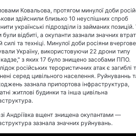
ловами Ковальова, протягом минулої доби росій
ькови здійснили близько 10 неуспішних спроб
снити українські підрозділи із займаних позицій. 
и були відбиті, а окупанти зазнали значних втрат
й силі та техніці. Минулої доби росіяни вчергове
ували Україну, використовуючи 22 дрони типу
ікадзе," з яких 17 було знищено засобами ППО.
лідок російських терористичних атак є загиблі 
нені серед цивільного населення. Руйнуваннь т
оджень зазнала припортова інфраструктура,
атні житлові будинки та інша цивільна
аструктура.
зі Андріївка вщент знищена окупантами —
аструктура зазнала значних руйнувань.