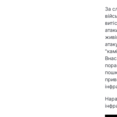
За с
війс
виті
атак
живі
атак
"кам
Внас
пора
пошк
прив
інфр
Нара
інфр