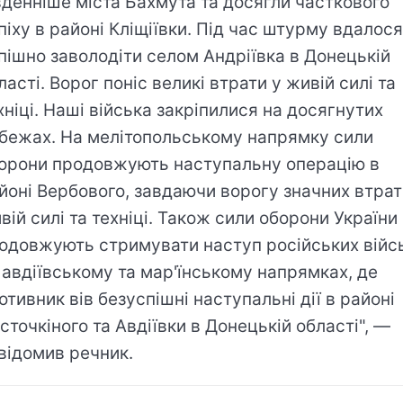
вденніше міста Бахмута та досягли часткового
піху в районі Кліщіївки. Під час штурму вдалося
пішно заволодіти селом Андріївка в Донецькій
ласті. Ворог поніс великі втрати у живій силі та
хніці. Наші війська закріпилися на досягнутих
бежах. На мелітопольському напрямку сили
орони продовжують наступальну операцію в
йоні Вербового, завдаючи ворогу значних втрат
вій силі та техніці. Також сили оборони України
одовжують стримувати наступ російських війс
 авдіївському та мар'їнському напрямках, де
отивник вів безуспішні наступальні дії в районі
сточкіного та Авдіївки в Донецькій області", —
відомив речник.