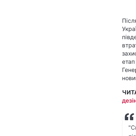
Післ
Укра
півд
втрат
захи
етап
Гене
нови
ЧИТ
дезі
"С