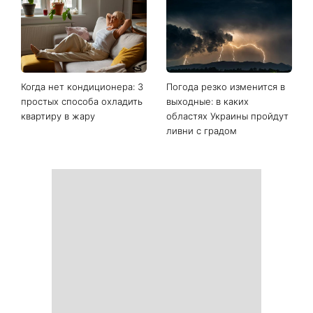
Ваши данные могут
София Ротару наконец-то
оказаться на чеке: Укрпочта
появилась на публике: как
начала печатать личную
сейчас выглядит
информацию в расчетных
легендарная 79-летняя
квитанциях
певица
Когда нет кондиционера: 3
Погода резко изменится в
простых способа охладить
выходные: в каких
квартиру в жару
областях Украины пройдут
ливни с градом