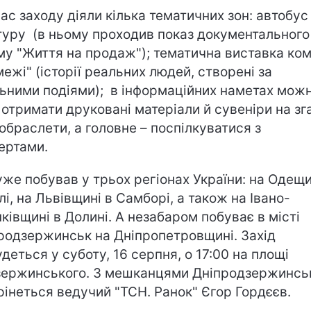
час заходу діяли кілька тематичних зон: автобус
туру (в ньому проходив показ документального
му "Життя на продаж"); тематична виставка ком
межі" (історії реальних людей, створені за
ьними подіями); в інформаційних наметах мож
 отримати друковані матеріали й сувеніри на зг
фобраслети, а головне – поспілкуватися з
ертами.
уже побував у трьох регіонах України: на Одещи
їлі, на Львівщині в Самборі, а також на Івано-
ківщині в Долині. А незабаром побуває в місті
родзержинськ на Дніпропетровщині. Захід
удеться у суботу, 16 серпня, о 17:00 на площі
зержинського. З мешканцями Дніпродзержинсь
рінеться ведучий "ТСН. Ранок" Єгор Гордєєв.