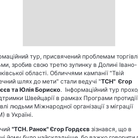
рмаційний тур, присвячений проблемам торгівл
ми, зробив свою третю зупинку в Долині Івано-
ківської області. Обличчями кампанії "Твій
ечний шлях до мети" стали ведучі "
ТСН" Єгор
єєв та Юлія Бориско
. Інформаційний тур прох
ідтримки Швейцарії в рамках Програми протидії
івлі людьми Міжнародної організації з міграції
) в Україні.
учий
"ТСН. Ранок" Єгор Гордєєв
зізнався, що в
ні йому було найскладніше, бо важко говорити 