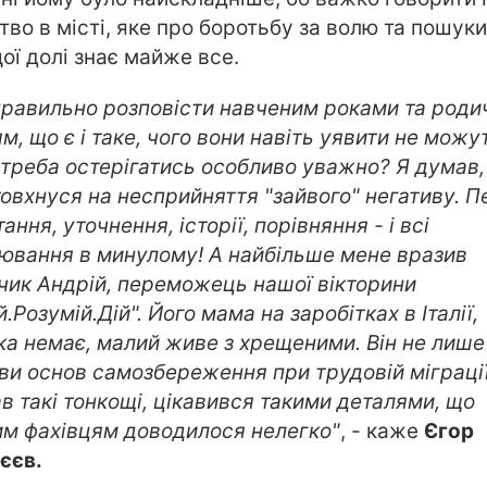
тво в місті, яке про боротьбу за волю та пошуки
ої долі знає майже все.
правильно розповісти навченим роками та род
м, що є і таке, чого вони навіть уявити не можут
 треба остерігатись особливо уважно? Я думав,
овхнуся на несприйняття "зайвого" негативу. П
ання, уточнення, історії, порівняння - і всі
ювання в минулому! А найбільше мене вразив
чик Андрій, переможець нашої вікторини
.Розумій.Дій". Його мама на заробітках в Італії,
ка немає, малий живе з хрещеними. Він не лише
ви основ самозбереження при трудовій міграції
в такі тонкощі, цікавився такими деталями, що
м фахівцям доводилося нелегко"
, - каже
Єгор
єєв.