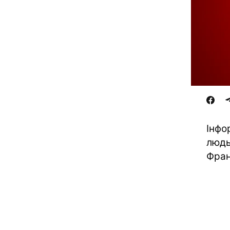
Інфо
людь
Фран