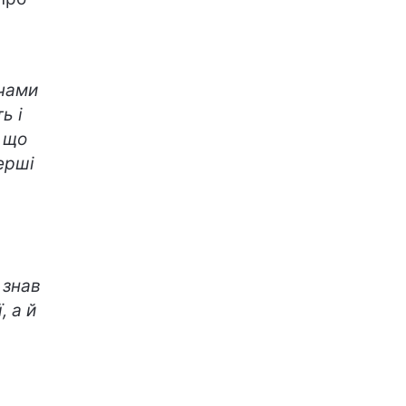
ичами
ь і
 що
ерші
 знав
, а й