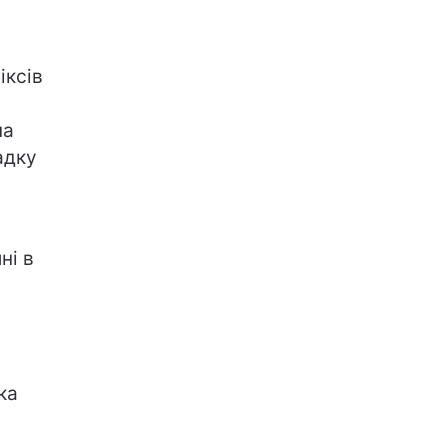
іксів
на
адку
ні в
ка