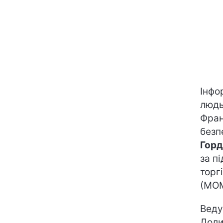
Інфо
людь
Фран
безп
Горд
за п
торг
(МОМ
Вед
Доли