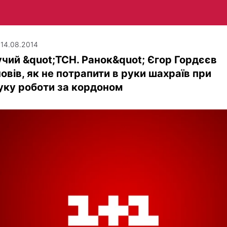
| 14.08.2014
чий &quot;ТСН. Ранок&quot; Єгор Гордєєв
овів, як не потрапити в руки шахраїв при
уку роботи за кордоном