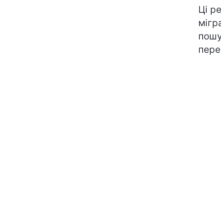
Ці р
мігр
пошу
пере