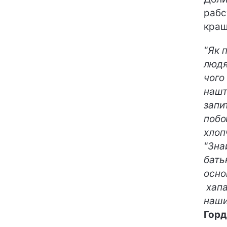
рабс
кращ
"Як 
людя
чого
нашт
запит
побо
хлоп
"Знай
бать
осно
хапа
наши
Горд