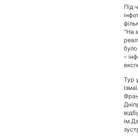
Під 
інфо
філь
"На 
реал
було
– ін
експ
Тур 
Ізма
Фран
Дніп
відб
ім.Д
зуст