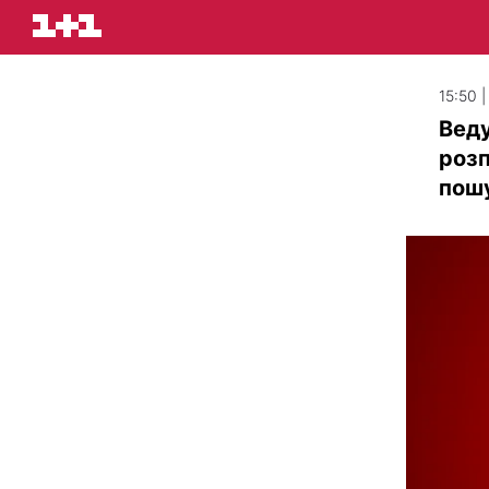
15:50 
Веду
розп
пош