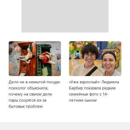
День ангела 9 августа:
Самый популярный летний
Пантелеймон, Николай и
салат: готовим «Зеленую
Сава среди именинников -
богиню»
почему в этот день стоит
совершить доброе дело