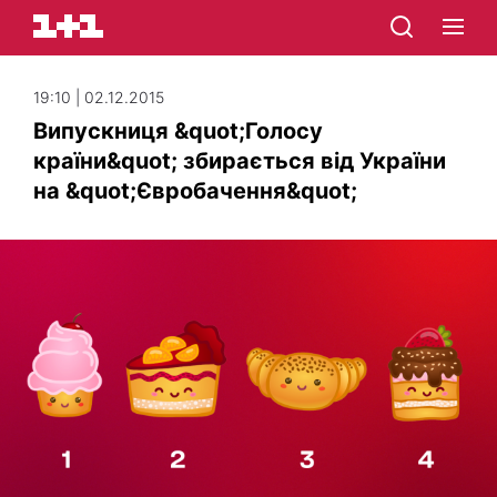
19:10 | 02.12.2015
Випускниця &quot;Голосу
країни&quot; збирається від України
на &quot;Євробачення&quot;