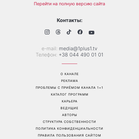
Дело не в немытой посуде:
«Уже взрослый»: Людмила
психолог объяснила,
Барбир показала редкие
почему на самом деле
семейные фото с 14-
пары ссорятся из-за
летним сыном
бытовых проблем
Перейти на полную версию сайта
Контакты: