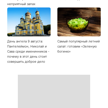
Последние новости
Белые кроссовки снова
Гороскоп на 9 августа для
станут как новые: два
всех знаков зодиака: день
простых продукта из кухни
решений, которые больше
легко устранят пятна и
нельзя откладывать
неприятный запах