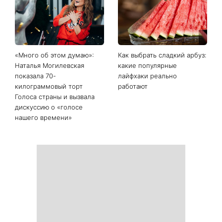
Последние новости
То, что долго не
«Дома лучше»: Лилия
складывалось, наконец-то
Ребрик вернулась из
сдвинется с мертвой
отпуска в Турции и
точки: четыре знака
показала теплые фото с
китайского гороскопа, для
дочками на прогулке по
которых с 11 августа все
Киеву
изменится