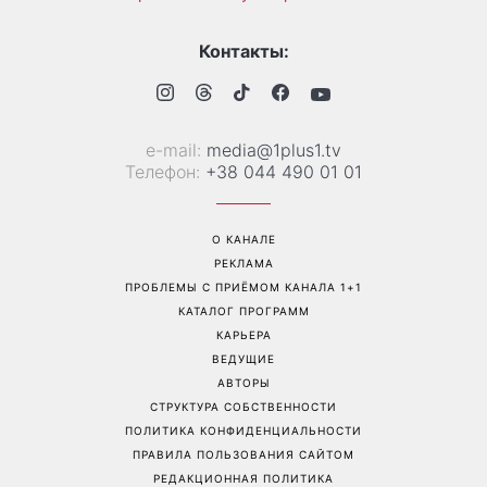
«Надежда, грусть, сила и
Гороскоп на 10 августа для
любовь»: австралийская
всех знаков зодиака: день,
группа Breathe поместила
когда стоит сказать то, о
фото украинки на обложку
чем давно молчали
нового альбома
Перейти на полную версию сайта