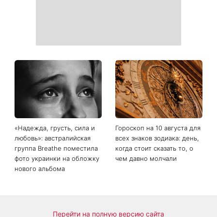
«Много об этом думаю»:
Как выбрать сладкий арбуз:
Наталья Могилевская
какие популярные
показала 70-
лайфхаки реально
килограммовый торт
работают
Голоса страны и вызвала
дискуссию о «голосе
нашего времени»