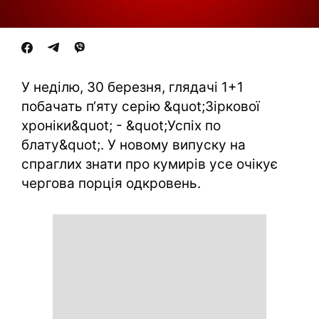
У неділю, 30 березня, глядачі 1+1
побачать п‘яту серію &quot;Зіркової
хроніки&quot; - &quot;Успіх по
блату&quot;. У новому випуску на
спраглих знати про кумирів усе очікує
чергова порція одкровень.