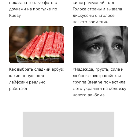
«Дома лучше»: Лилия
«Много об этом думаю»:
Ребрик вернулась из
Наталья Могилевская
отпуска в Турции и
показала 70-
показала теплые фото с
килограммовый торт
дочками на прогулке по
Голоса страны и вызвала
Киеву
дискуссию о «голосе
нашего времени»
Как выбрать сладкий арбуз:
«Надежда, грусть, сила и