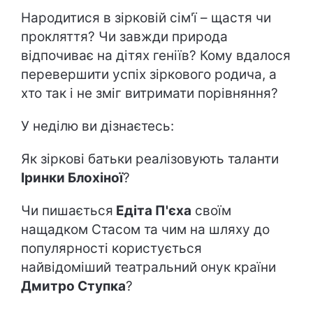
Народитися в зірковій сім'ї – щастя чи
прокляття? Чи завжди природа
відпочиває на дітях геніїв? Кому вдалося
перевершити успіх зіркового родича, а
хто так і не зміг витримати порівняння?
У неділю ви дізнаєтесь:
Як зіркові батьки реалізовують таланти
Іринки Блохіної
?
Чи пишається
Едіта П'єха
своїм
нащадком Стасом та чим на шляху до
популярності користується
найвідоміший театральний онук країни
Дмитро Ступка
?