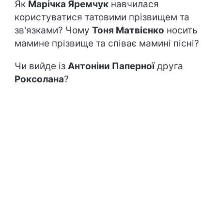
Як
Марічка Яремчук
навчилася
користуватися татовими прізвищем та
зв'язками? Чому
Тоня Матвієнко
носить
мамине прізвище та співає мамині пісні?
Чи вийде із
Антоніни Паперної
друга
Роксолана
?