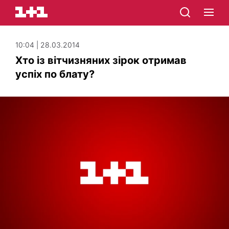
10:04 | 28.03.2014
Хто із вітчизняних зірок отримав
успіх по блату?