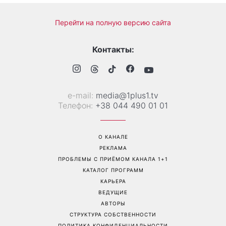
Гороскоп на 10 августа для
Тигровые креветки с
всех знаков зодиака: день,
сыром дорблю: рецепт,
когда стоит сказать то, о
который покорил Instagram
чем давно молчали
Перейти на полную версию сайта
Контакты:
е-mail:
media@1plus1.tv
Телефон:
+38 044 490 01 01