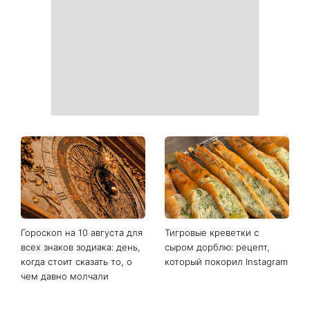
какие популярные
любовь»: австралийская
лайфхаки реально
группа Breathe поместила
работают
фото украинки на обложку
нового альбома