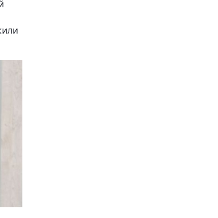
й
жили