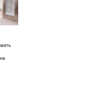
овать
она