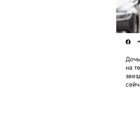
Дочь
на т
звез
сейч