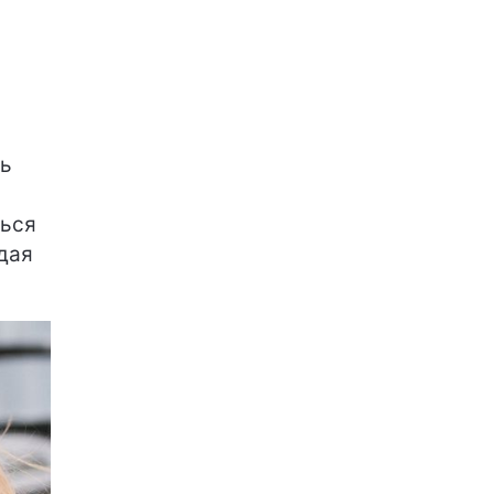
ть
ться
дая