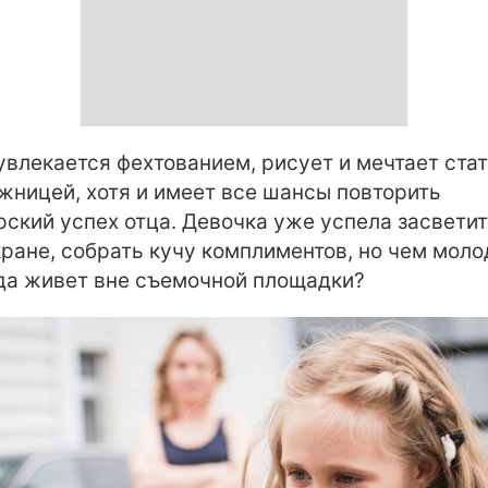
увлекается фехтованием, рисует и мечтает ста
жницей, хотя и имеет все шансы повторить
рский успех отца. Девочка уже успела засвети
кране, собрать кучу комплиментов, но чем моло
да живет вне съемочной площадки?