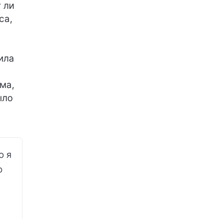
 ли
са,
ила
ма,
ыло
о я
о