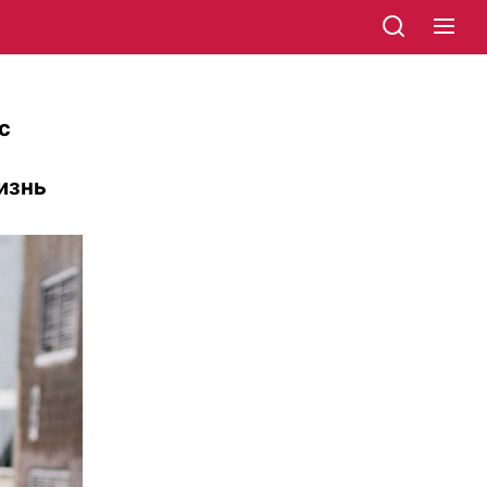
с
изнь