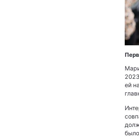
Перв
Мари
2023
ей н
глав
Инте
совп
долж
было