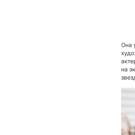
Она 
худо
акте
на э
звез