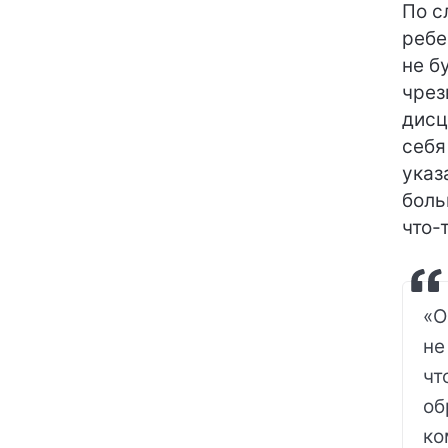
По с
ребе
не б
чрез
дисц
себя
указ
боль
что-
«О
не
чт
об
ко