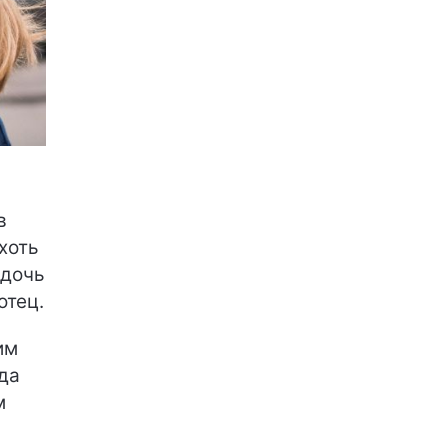
в
 хоть
 дочь
отец.
им
гда
м