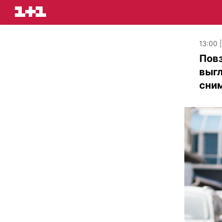
13:00 
Повз
выгл
сним