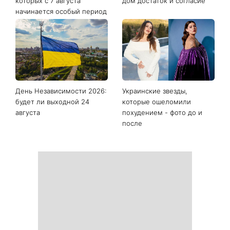
Последние новости
Фортуна изменит правила
Сегодня Яблочный Спас:
игры: четыре знака
что нужно сделать 6
китайского гороскопа, для
августа, чтобы привлечь в
которых с 7 августа
дом достаток и согласие