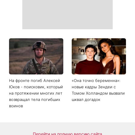
начинается особый период
День Независимости 2026:
Украинские звезды,
будет ли выходной 24
которые ошеломили
августа
похудением - фото до и
после