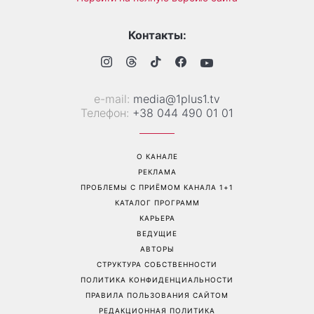
На фронте погиб Алексей
«Она точно беременна»:
Юков - поисковик, который
новые кадры Зендеи с
на протяжении многих лет
Томом Холландом вызвали
возвращал тела погибших
шквал догадок
воинов
Перейти на полную версию сайта