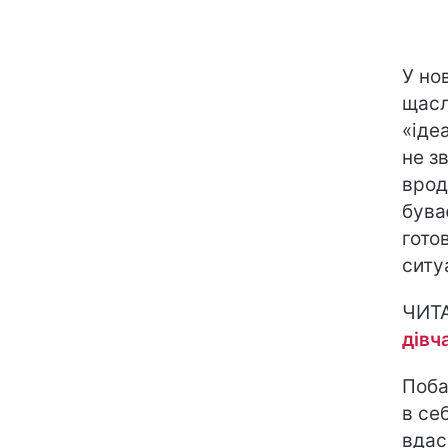
У но
щасл
«іде
не з
врод
бува
гото
ситуа
ЧИТ
дівч
Поба
в се
вдас