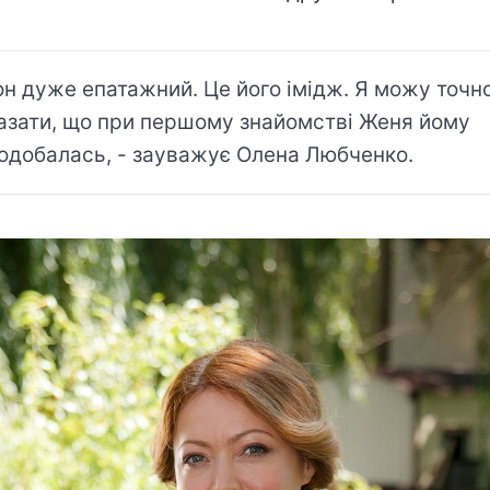
н дуже епатажний. Це його імідж. Я можу точн
азати, що при першому знайомстві Женя йому
одобалась, - зауважує Олена Любченко.