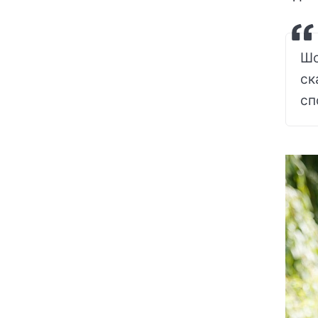
Шо
ск
сп