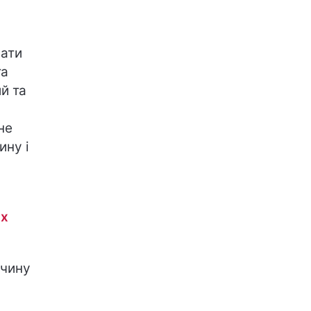
ати
та
й та
не
ину і
их
вчину