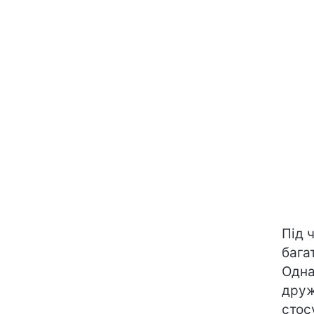
Під 
бага
Одна
друж
стос