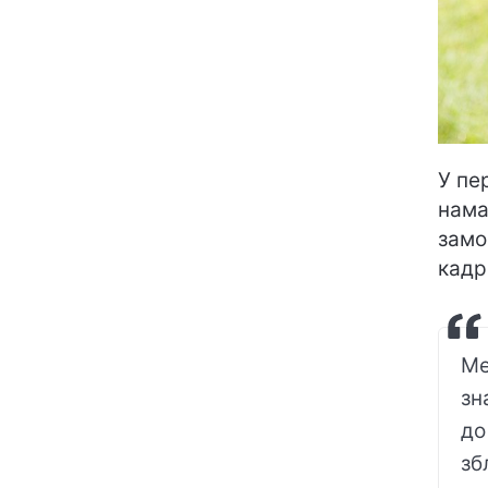
У пе
нама
замо
кадр
Ме
зн
до
зб