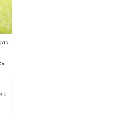
рто і
сь.
чно