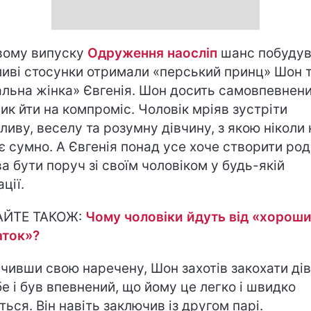
вому випуску
Одруження наосліп
шанс побудув
иві стосунки отримали «перський принц» Шон 
альна жінка» Євгенія. Шон досить самовпевнени
вик йти на компроміс. Чоловік мріяв зустріти
ливу, веселу та розумну дівчину, з якою ніколи 
є сумно. А Євгенія понад усе хоче створити род
ва бути поруч зі своїм чоловіком у будь-якій
ції.
АЙТЕ ТАКОЖ:
Чому чоловіки йдуть від «хорош
аток»?
чивши свою наречену, Шон захотів закохати ді
бе і був впевнений, що йому це легко і швидко
ться. Він навіть заключив із другом парі.