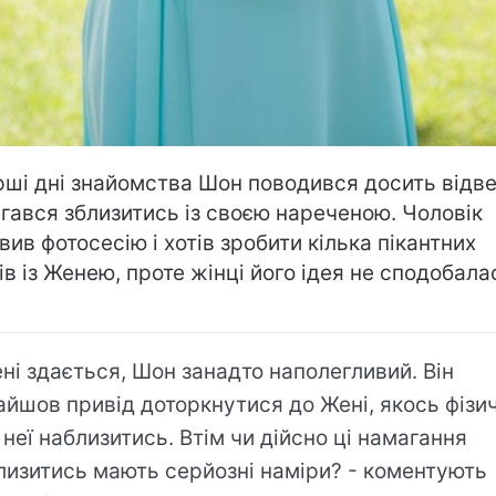
рші дні знайомства Шон поводився досить відве
гався зблизитись із своєю нареченою. Чоловік
вив фотосесію і хотів зробити кілька пікантних
ів із Женею, проте жінці його ідея не сподобала
ні здається, Шон занадто наполегливий. Він
айшов привід доторкнутися до Жені, якось фізи
 неї наблизитись. Втім чи дійсно ці намагання
лизитись мають серйозні наміри? - коментують