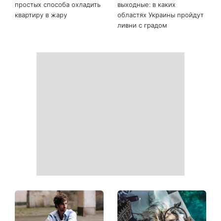
Последние новости
Ваши данные могут
София Ротару наконец-то
оказаться на чеке: Укрпочта
появилась на публике: как
начала печатать личную
сейчас выглядит
информацию в расчетных
легендарная 79-летняя
квитанциях
певица
Когда нет кондиционера: 3
Погода резко изменится в
простых способа охладить
выходные: в каких