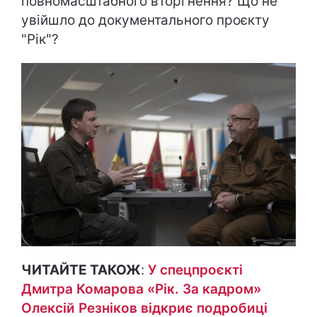
повномасштабного вторгнення? Що не
увійшло до документального проєкту
"Рік"?
ЧИТАЙТЕ ТАКОЖ
:
У спецпроєкті
Дмитра Комарова «Рік. За кадром»
Олексій Резніков відкриє подробиці