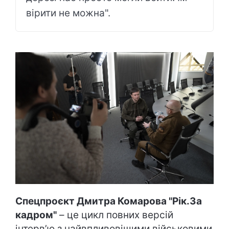
вірити не можна".
Спецпроєкт Дмитра Комарова "Рік.За
кадром"
– це цикл повних версій
інтерв’ю з найвпливовішими військовими