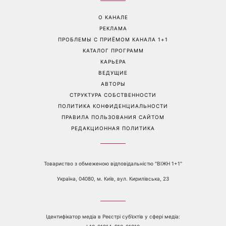
Больше не скрывает
Гороскоп на 8 августа для
возлюбленную: Владимир
всех знаков зодиака: кому
Дантес впервые открыто
вернется удача, а кому
появился с новой
стоит сказать «нет»
избранницей
Перейти на полную версию сайта
Контакты:
е-mail:
media@1plus1.tv
Телефон:
+38 044 490 01 01