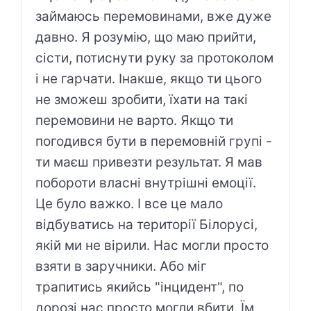
займаюсь перемовинами, вже дуже
давно. Я розумію, що маю прийти,
сісти, потиснути руку за протоколом
і не гарчати. Інакше, якщо ти цього
не зможеш зробити, їхати на такі
перемовини не варто. Якщо ти
погодився бути в перемовній групі -
ти маєш привезти результат. Я мав
побороти власні внутрішні емоції.
Це було важко. І все це мало
відбуватись на території Білорусі,
якій ми не вірили. Нас могли просто
взяти в заручники. Або міг
трапитись якийсь "інцидент", по
дорозі нас просто могли вбити. Їм