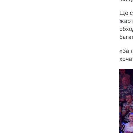
Що с
жарт
обхо
бага
«За 
хоча