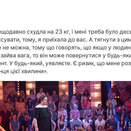
ещодавно схудла на 23 кг, і мені треба було дес
ксувати, тому, я приїхала до вас. А тягнути з ци
 не можна, тому що говорять, що якщо у людин
 зайва вага, то він може повернутися у будь-як
нт. У будь-який, уявляєте. Є ризик, що мене ро
нця цієї хвилини».