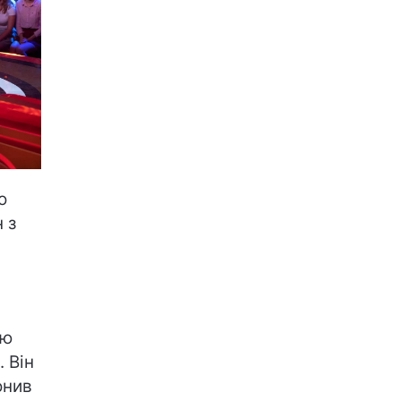
о
 з
ню
 Він
онив