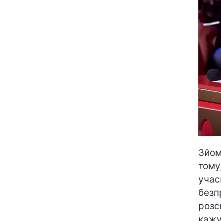
Зйом
тому
учас
безп
розс
кажу