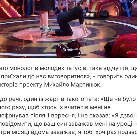
ато монологів молодих татусів, таке відчуття, щ
 приїхали до нас виговоритися», - говорить один
кторів проекту Михайло Мартинюк.
 до речі, один із жартів такого тата: «Ще не було
ого разу, щоб хтось із вчителів мені не
лефонував після 1 вересня, і не сказав: «Я дзво
повідомити, що ваш син заважав мені на уроці ».
 три місяці вдома заважав, я тобі хоч раз подзв