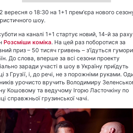
2 вересня о 18:30 на 1+1 прем'єра нового сезон
ристичного шоу.
 суботи на каналі 1+1 стартує новий, 14-й за рах
он
Розсміши коміка
. На цей раз поборотися за
вний приз – 50 тисяч гривень – з'їдуться гумори
аїн. До слова, вперше за всі сезони проекту
іально заради участі в шоу в Україну приїдуть
і з Грузії, і, до речі, не з порожніми руками. Од
ників урочисто вручить Володимиру Зеленсько
ну Кошовому та ведучому Ігорю Ласточкіну по
ці справжньої грузинської чачі.