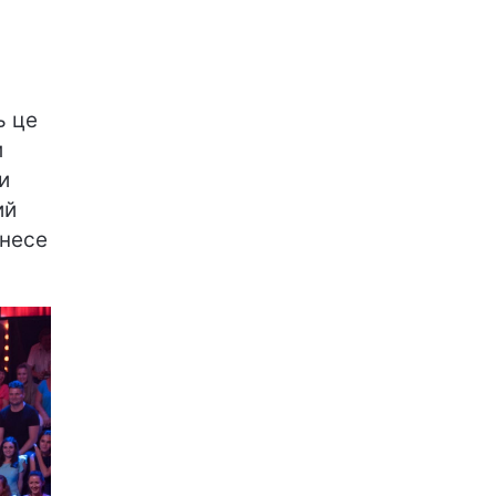
ь це
м
и
ий
знесе