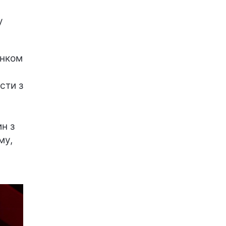
у
унком
сти з
ин з
му,