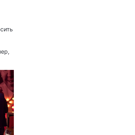
осить
нер,