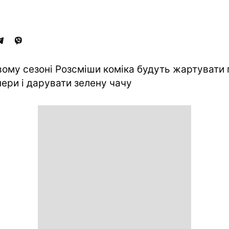
вому сезоні Розсміши коміка будуть жартувати 
нери і дарувати зелену чачу