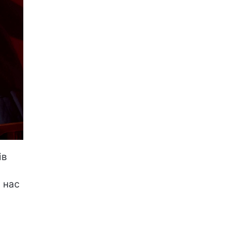
ів
 нас