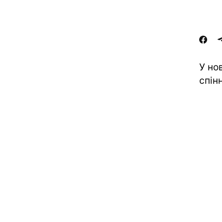
У но
спін