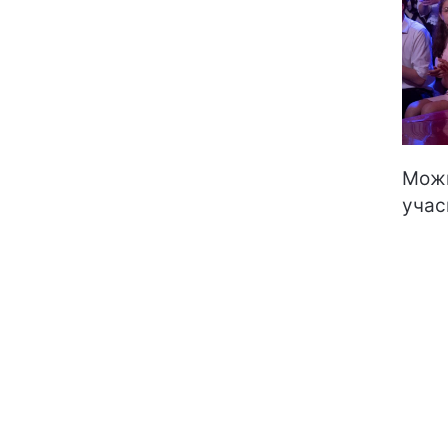
Можн
учас