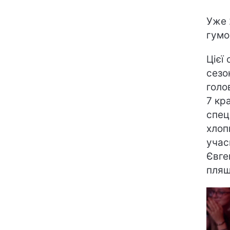
Уже 
гумо
Цієї
сез
голо
7 кр
спец
хлопц
учас
Євге
пляш