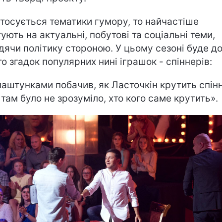
тосується тематики гумору, то найчастіше
ують на актуальні, побутові та соціальні теми,
дячи політику стороною. У цьому сезоні буде д
то згадок популярних нині іграшок - спіннерів:
лаштунками побачив, як Ласточкін крутить спін
 там було не зрозуміло, хто кого саме крутить».