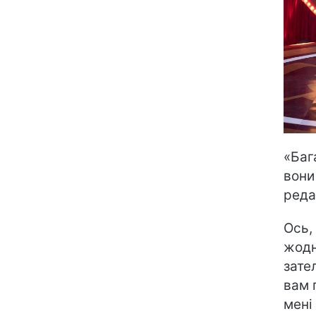
«Баг
вони
реда
Ось,
жодн
зате
вам 
мені