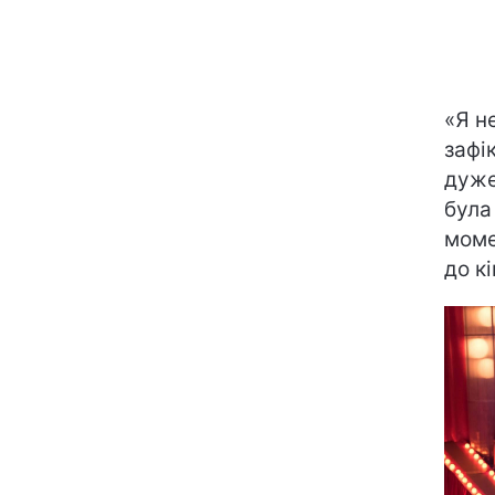
«Я н
зафі
дуже
була
моме
до кі