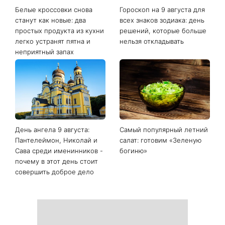
Белые кроссовки снова
Гороскоп на 9 августа для
станут как новые: два
всех знаков зодиака: день
простых продукта из кухни
решений, которые больше
легко устранят пятна и
нельзя откладывать
неприятный запах
День ангела 9 августа:
Самый популярный летний
Пантелеймон, Николай и
салат: готовим «Зеленую
Сава среди именинников -
богиню»
почему в этот день стоит
совершить доброе дело