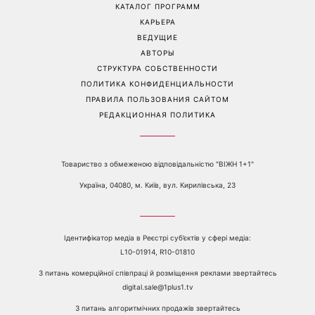
проблемах со здоровьем
рассказала, как узнала о
беременности и как
отреагировал ее муж
Перейти на полную версию сайта
Контакты:
е-mail:
media@1plus1.tv
Телефон:
+38 044 490 01 01
О КАНАЛЕ
РЕКЛАМА
ПРОБЛЕМЫ С ПРИЁМОМ КАНАЛА 1+1
КАТАЛОГ ПРОГРАММ