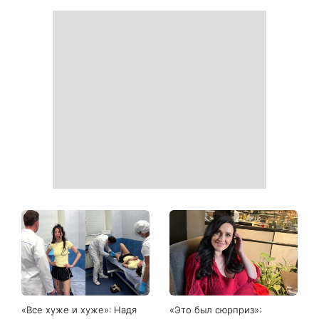
Как начать бегать после 35
Рейтинги зашкаливают: 3
и не бросить через
турецких сериала, ставшие
неделю: 6 правил, которые
главными хитами 2026
работают
года
Главный модный тренд в
Не откладывайте до
соцсетях: почему мини-
сентября: что обязательно
юбка с пайетками
нужно сделать на участке
покорила Instagram
в августе 2026 года