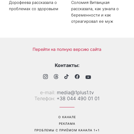
«Все хуже и хуже»: Надя
«Это был сюрприз»:
Дорофеева рассказала о
Соломия Витвицкая