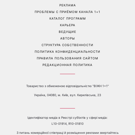
Трендовая палитра августа:
«Никогда не выпрашивает
8 самых модных цветов
еду»: Валентина Хамайко
для маникюра, которые
рассказала о собаке,
стоит попробовать уже
которую приютила в
сейчас
начале полномасштабной
войны
Перейти на полную версию сайта
Контакты:
е-mail:
media@1plus1.tv
Телефон:
+38 044 490 01 01
О КАНАЛЕ