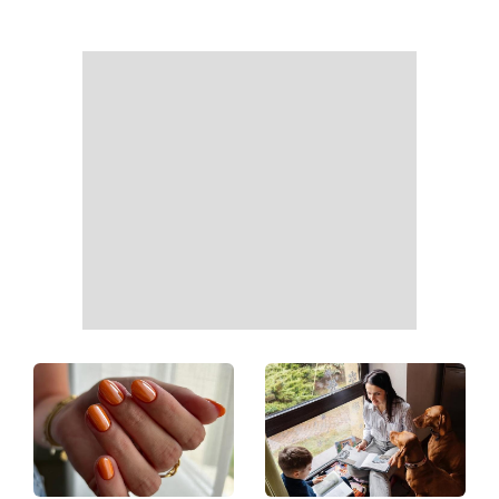
День Независимости 2026:
Украинские звезды,
будет ли выходной 24
которые ошеломили
августа
похудением - фото до и
после
На фронте погиб Алексей
«Она точно беременна»:
Юков - поисковик, который
новые кадры Зендеи с
на протяжении многих лет
Томом Холландом вызвали
возвращал тела погибших
шквал догадок
воинов