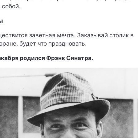
 собой.
ы
ествится заветная мечта. Заказывай столик в
оране, будет что праздновать.
екабря родился Фрэнк Синатра.