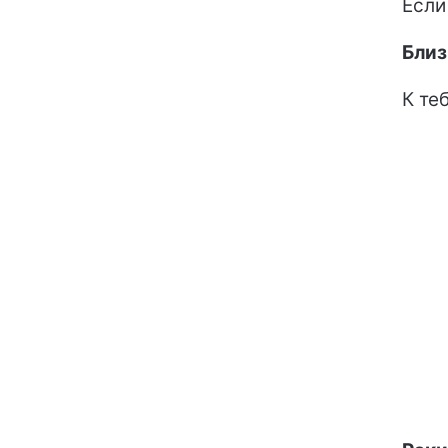
Если
Бли
К те