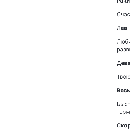
Раки
Счас
Лев
Люби
разв
Дев
Твою
Вес
Быст
торм
Ско