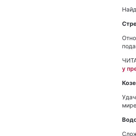
Найд
Стр
Отно
пода
ЧИТ
у пр
Козе
Удач
мире
Вод
Слож