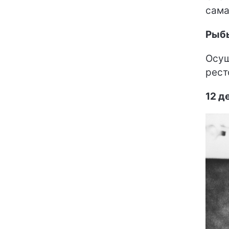
сама
Рыб
Осущ
рест
12 д