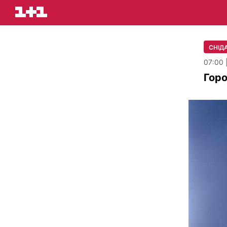
СНІДА
07:00 
Горо