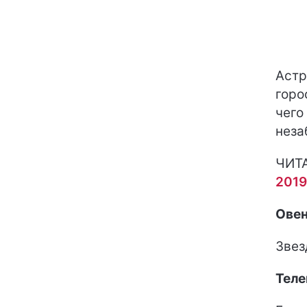
Астр
горо
чего
неза
ЧИТ
2019
Ове
Звез
Теле