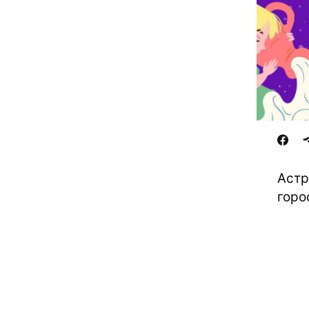
Астр
горо