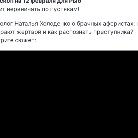
скоп на 12 февраля для Рыб
ит нервничать по пустякам!
олог Наталья Холоденко о брачных аферистах: 
рают жертвой и как распознать преступника?
рите сюжет: