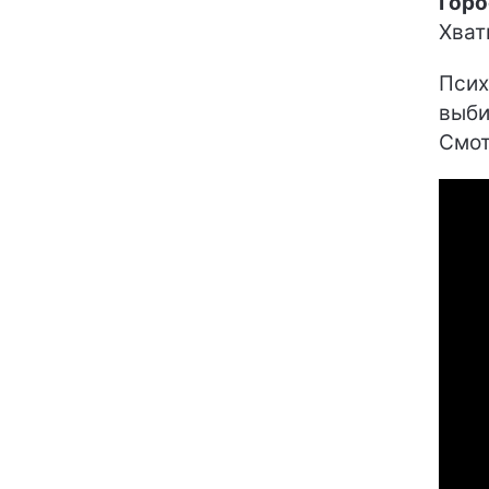
Горо
Хват
Псих
выби
Смот