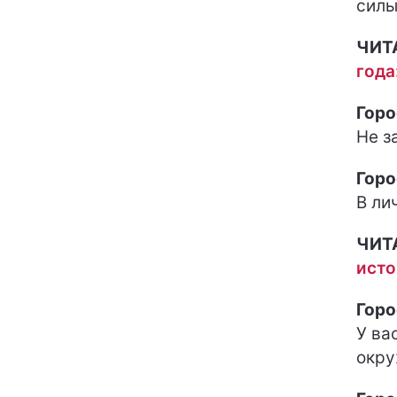
силы
ЧИТ
года
Горо
Не з
Горо
В ли
ЧИТ
исто
Горо
У ва
окр