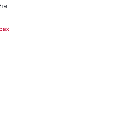
йте
сех