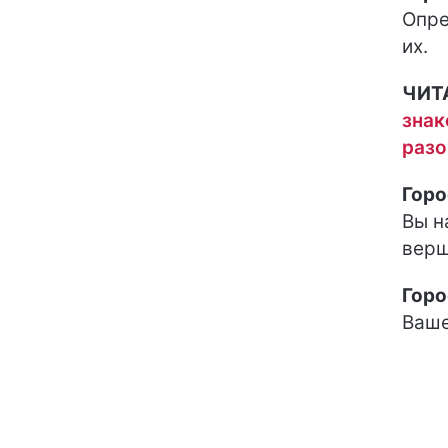
Опре
их.
ЧИТ
знак
разо
Горо
Вы н
верш
Горо
Ваше