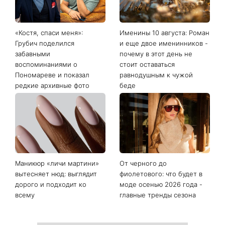
«Костя, спаси меня»:
Именины 10 августа: Роман
Грубич поделился
и еще двое именинников -
забавными
почему в этот день не
воспоминаниями о
стоит оставаться
Пономареве и показал
равнодушным к чужой
редкие архивные фото
беде
Маникюр «личи мартини»
От черного до
вытесняет нюд: выглядит
фиолетового: что будет в
дорого и подходит ко
моде осенью 2026 года -
всему
главные тренды сезона