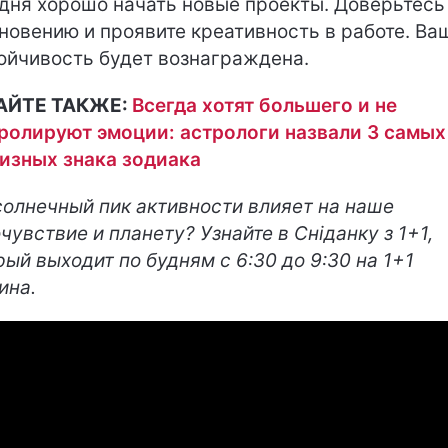
дня хорошо начать новые проекты. Доверьтесь
новению и проявите креативность в работе. Ва
ойчивость будет вознаграждена.
АЙТЕ ТАКЖЕ:
Всегда хотят большего и не
ролируют эмоции: астрологи назвали 3 самых
изных знака зодиака
солнечный пик активности влияет на наше
чувствие и планету? Узнайте в Сніданку з 1+1,
рый выходит по будням с 6:30 до 9:30 на 1+1
ина.