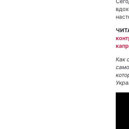
Сего
вдох
наст
ЧИТ
конт
капр
Как 
само
кото
Укра