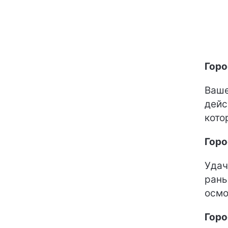
Горо
Ваше
дейс
кото
Горо
Удач
рань
осмо
Горо