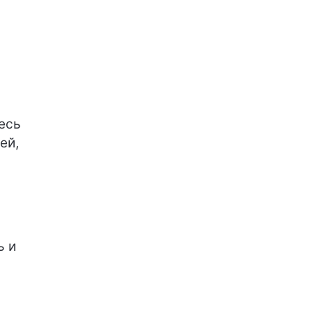
есь
ей,
ь и