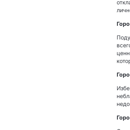
откл
личн
Горо
Поду
всег
ценн
кото
Горо
Избе
небл
недо
Горо