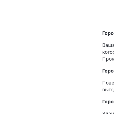
Горо
Ваша
кото
Проя
Горо
Пове
выго
Горо
Удач