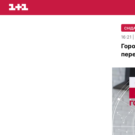
СНІДА
16:21 
Горо
пер