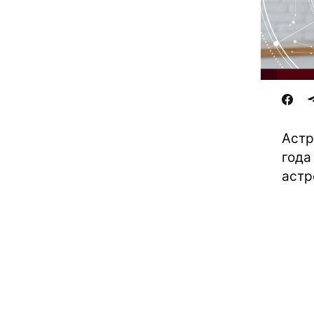
Астр
года
астр