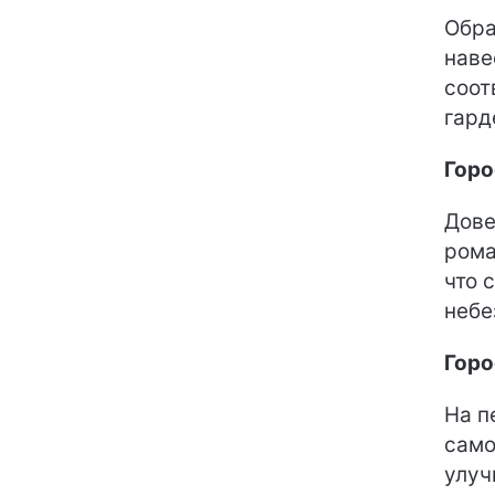
Обра
наве
соот
гард
Горо
Дове
рома
что 
небе
Горо
На п
само
улуч