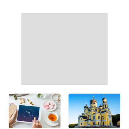
От черного до
Наталья Денисенко вышла
фиолетового: что будет в
замуж и сменила фамилию
моде осенью 2026 года -
на Ярошенко
главные тренды сезона
Гороскоп на неделю с 10
Белые кроссовки снова
августа: у 5 знаков зодиака
станут как новые: два
произойдут новые
простых продукта из кухни
перемены в работе, любви
легко устранят пятна и
и финансах
неприятный запах