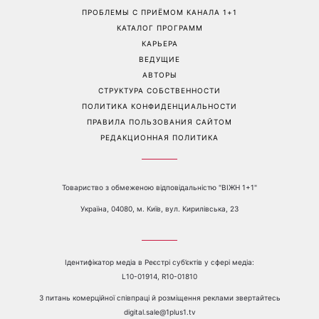
Гороскоп на 9 августа для
День ангела 9 августа:
всех знаков зодиака: день
Пантелеймон, Николай и
решений, которые больше
Сава среди именинников -
нельзя откладывать
почему в этот день стоит
совершить доброе дело
Перейти на полную версию сайта
Контакты:
е-mail:
media@1plus1.tv
Телефон:
+38 044 490 01 01
О КАНАЛЕ
РЕКЛАМА