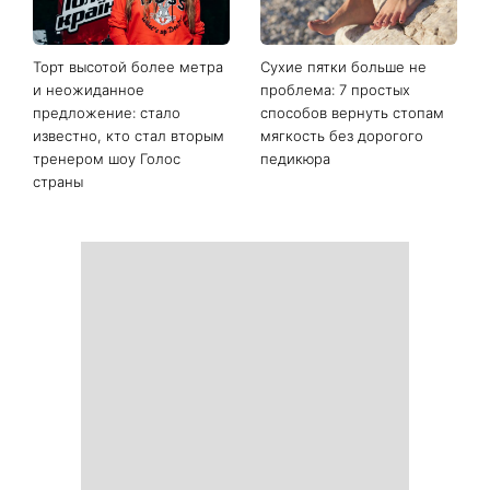
Последние новости
Жара мешает заснуть:
От воздушного боба до
простые лайфхаки для
абрикосовой меди: 5
комфортной ночи
трендов волос лета 2026
года, которые освежат ваш
образ