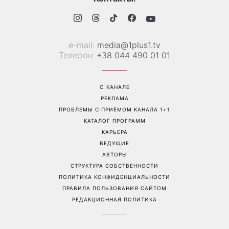
Не конец света: 12 августа
Баклажаны и перец за 10
произойдет редкое
минут: августовская
сочетание солнечного
закуска, которую стоит
затмения, Персеиды и
приготовить именно
парада планет – когда их
сейчас
можно увидеть
Перейти на полную версию сайта
Контакты: