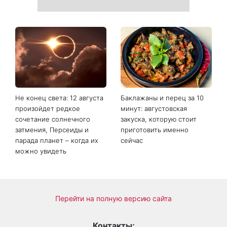
Торт высотой более метра
Сухие пятки больше не
и неожиданное
проблема: 7 простых
предложение: стало
способов вернуть стопам
известно, кто стал вторым
мягкость без дорогого
тренером шоу Голос
педикюра
страны