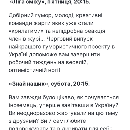
«Ліга сміху», п’ятниця, 20:15.
Добірний гумор, молоді, креативні
команди жарти яких уже стали
«крилатими» та непідробна реакція
членів журі… Черговий випуск
найкращого гумористичного проекту в
Україні допоможе вам завершити
робочий тиждень на веселій,
оптимістичній ноті!
«Знай наших», субота, 20:15.
Вам завжди було цікаво, як почувається
іноземець, уперше завітавши в Україну?
Ви неодноразово жартували на цю тему
з друзями? Ви й самі любите
подорожувати та відкривати для себе