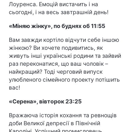
Лоуренса. Емоцій вистачить і на
сьогодні, і на весь завтрашній день!
«Міняю жінку», по буднях об 11:55
Вам завжди кортіло відчути себе іншою
жінкою? Ви хочете подивитись, як
живуть інші українські родини та зайвий
раз переконатися, що ваш чоловік –
найкращий? Тоді черговий випуск
улюбленого сімейного проекту потішить
вас!
«Серена», вівторок 23:25
Вражаюча історія кохання та ревнощів
доби Великої депресії в Північній
Кароліні. Успішний промисловець