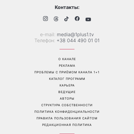
Самый популярный летний
Дело не в немытой посуде:
салат: готовим «Зеленую
психолог объяснила,
богиню»
почему на самом деле
пары ссорятся из-за
бытовых проблем
Перейти на полную версию сайта