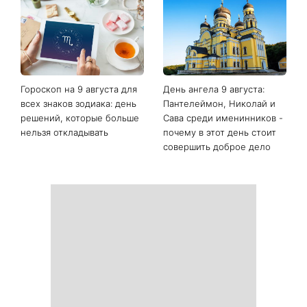
Последние новости
Гороскоп на неделю с 10
Белые кроссовки снова
августа: у 5 знаков зодиака
станут как новые: два
произойдут новые
простых продукта из кухни
перемены в работе, любви
легко устранят пятна и
и финансах
неприятный запах