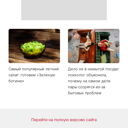
Гороскоп на 9 августа для
День ангела 9 августа:
всех знаков зодиака: день
Пантелеймон, Николай и
решений, которые больше
Сава среди именинников -
нельзя откладывать
почему в этот день стоит
совершить доброе дело