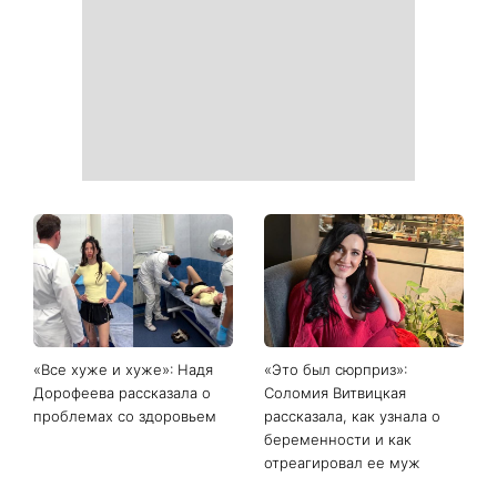
Главный модный тренд в
Не откладывайте до
соцсетях: почему мини-
сентября: что обязательно
юбка с пайетками
нужно сделать на участке
покорила Instagram
в августе 2026 года