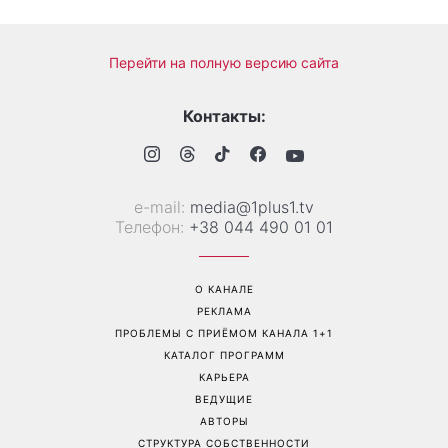
«Все хуже и хуже»: Надя
«Это был сюрприз»:
Дорофеева рассказала о
Соломия Витвицкая
проблемах со здоровьем
рассказала, как узнала о
беременности и как
отреагировал ее муж
Перейти на полную версию сайта
Контакты:
е-mail:
media@1plus1.tv
Телефон:
+38 044 490 01 01