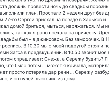
ста должны провести ночь до свадьбы порознь
выполнили план. Проспали 2 недели друг без д
м 27-го Сергей приехал на поезде в Харьков и
жал домой бриться, мыться, наряжаться. Мы н
елись, так как я рано поехала на прическу. Дре
свадьбы был – в джинсовом. Без заморочек. В 1
с роспись. В 10.30 мы с моей подругой стояли п
ями Загса в предвкушении. В 10.50 звонит моя
потом спрашивает: Снежа, а Сережу будить? Я
ю, что было потом ... может я кричала, материл
жет просто потеряла дар речи ... Сережу разбу
чно, и он пулей выскочил из дома.