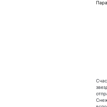
Пара
Счас
звез
отпр
Снеж
вспо