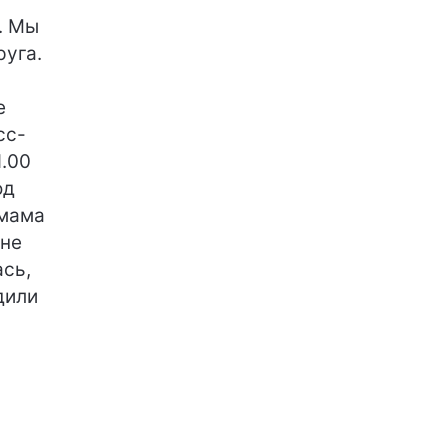
. Мы
руга.
е
сс-
1.00
од
 мама
 не
ась,
дили