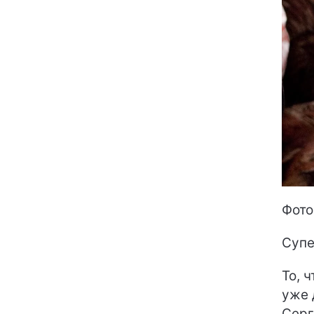
Фото
Супе
То, 
уже 
Серг