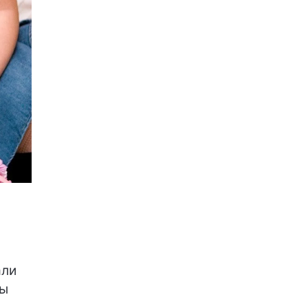
али
ты
и