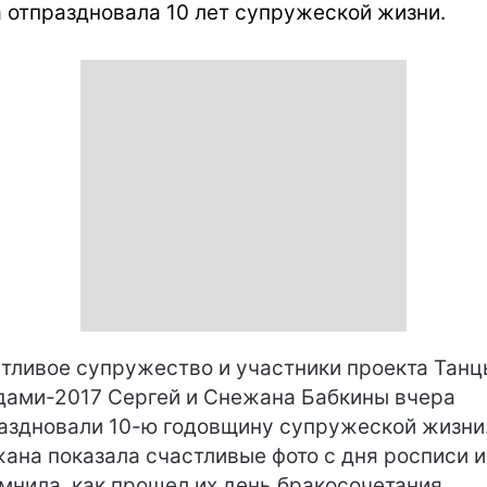
 отпраздновала 10 лет супружеской жизни.
тливое супружество и участники проекта Танц
дами-2017 Сергей и Снежана Бабкины вчера
аздновали 10-ю годовщину супружеской жизни
ана показала счастливые фото с дня росписи и
мнила, как прошел их день бракосочетания.