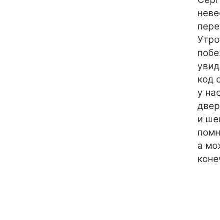
неве
пере
Утро
побе
увид
код 
у на
двер
и ше
помн
а мо
коне