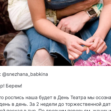
: @snezhana_babkina
р! Берем!
что роспись наша будет в День Театра мы осозн
день в день. За 2 недели до торжественной да
ей поехал в тур. По древним поверьям, жених 