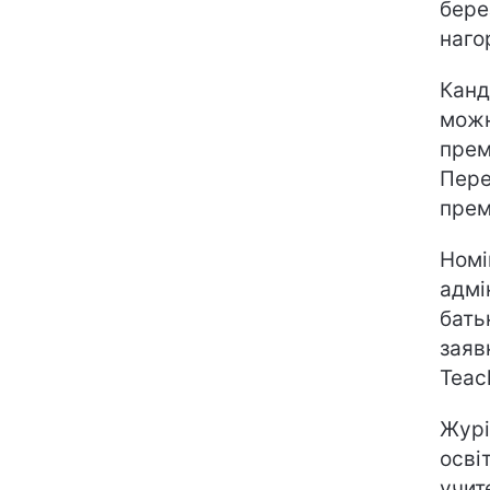
бере
наго
Канд
можн
премі
Пере
прем
Номі
адмі
бать
заяв
Teac
Журі
осві
учит