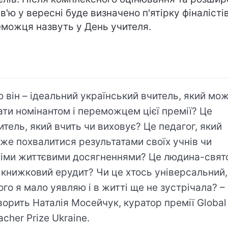
рв'ю у вересні буде визначено п'ятірку фіналістів
можця назвуть y День учителя.
о він – ідеальний український вчитель, який мо
ати номінантом і переможцем цієї премії? Це
итель, який вчить чи виховує? Це педагог, який
же похвалитися результатами своїх учнів чи
німи життєвими досягненнями? Це людина-свят
 книжковий ерудит? Чи це хтось універсальний,
ого я мало уявляю і в житті ще не зустрічала? –
ворить Наталія Мосейчук, куратор премії Global
acher Prize Ukraine.