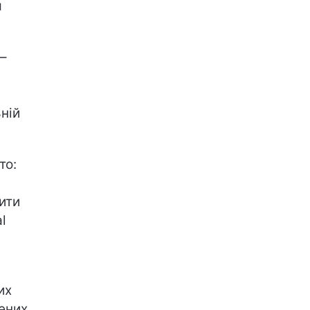
я
–
ній
то:
ити
l
их
ених