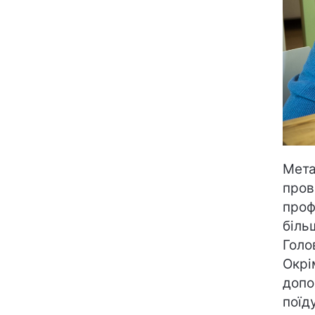
Мета
пров
проф
біль
Голо
Окрі
допо
поїд