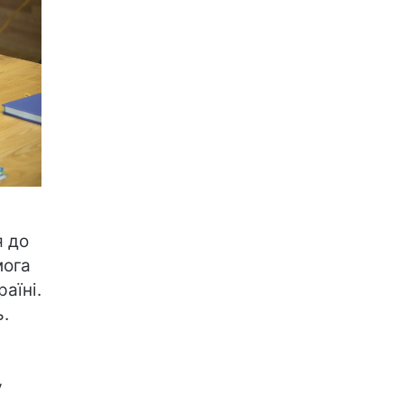
я до
мога
аїні.
ь.
у