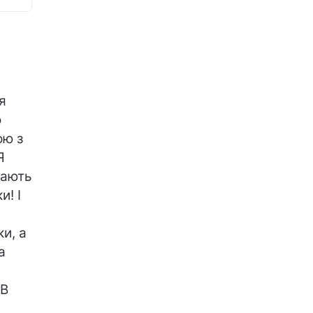
я
о
ою з
Я
мають
и! І
и, а
а
 В