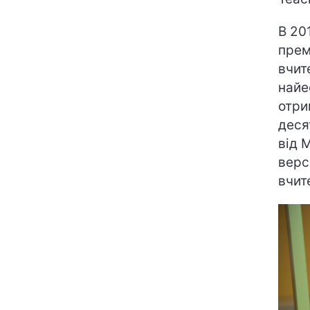
В 20
прем
вчит
найе
отри
деся
від 
верс
вчит