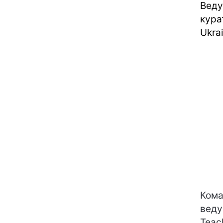
Веду
кура
Ukra
Кома
веду
Teac