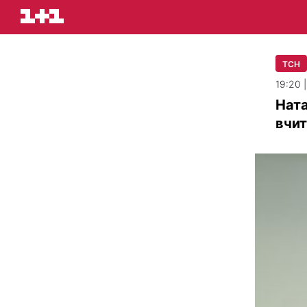
ТСН
19:20 
Ната
вчит