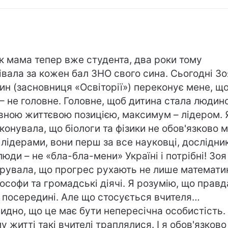
як мама тепер вже студента, два роки тому
івала за кожен бал ЗНО свого сина. Сьогодні Зо
ин (засновниця «Освіторії») переконує мене, щ
– не головне. Головне, щоб дитина стала людин
вною життєвою позицією, максимум – лідером. 
конувала, що біологи та фізики не обов'язково 
 лідерами, вони перш за все науковці, дослідник
 люди – не «бла-бла-мени» Україні і потрібні! Зоя
рувала, що прогрес рухають не лише математик
лософи та громадські діячі. Я розумію, що правд
 посередині. Але що стосується вчителя…
идно, що це має бути непересічна особистість.
у житті такі вчителі траплялися. І я обов'язково