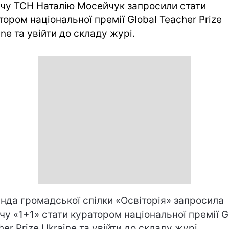
чу ТСН Наталію Мосейчук запроcили стати
тором національної премії Global Teacher Prize
ine та увійти до складу журі.
нда громадської спілки «Освіторія» запроcила
чу «1+1» стати куратором національної премії G
her Prize Ukraine та увійти до складу журі.