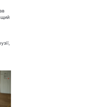
ав
ращий
,
узії,