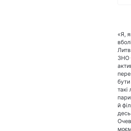
«Я, 
вбол
Литв
ЗНО 
акти
пере
бути
такі
пари
й фі
десь
Очев
моєм