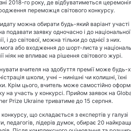
зні 2018-го року, де відбуватиметься церемоні
родження переможця світового конкурсу.
идату можна обирати будь-який варіант участі 
а подавати заявку одночасно і до національної
ї, і до світової, можна тільки до однієї з них.
мога або входження до шорт-листа у національ
ії ніяк не впливає на рішення світового журі.
нувати вчителя на здобуття премії може будь-х
ністрація школи, учні – нинішні чи колишні, їхні
ки. Крім цього, вчитель може самостійно оформ
ку на участь y конкурсі. Прийом заявок на Globa
her Prize Ukraine триватиме до 15 серпня.
 конкурсу, що складається з експертів у галузі
ти, педагогів, лідерів думок, обирає 20 найкращ
елів. Після комплексного оцінювання та розшир