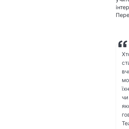
інте
Пере
Хт
ст
вч
мо
їх
чи
як
го
Te