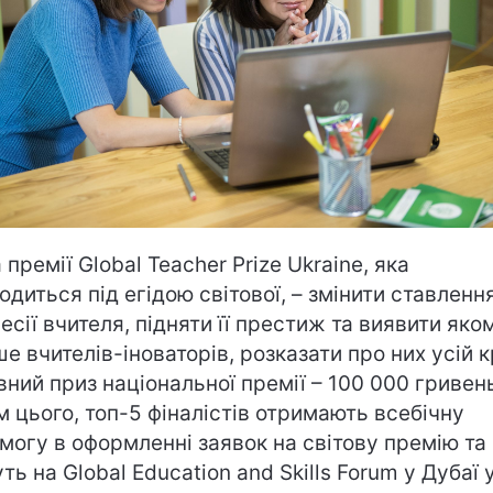
 премії Global Teacher Prizе Ukraine, яка
одиться під егідою світової, – змінити ставленн
есії вчителя, підняти її престиж та виявити яко
ше вчителів-іноваторів, розказати про них усій кр
вний приз національної премії – 100 000 гривен
м цього, топ-5 фіналістів отримають всебічну
могу в оформленні заявок на світову премію та
уть на Global Education and Skills Forum у Дубаї 