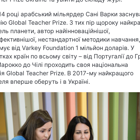
14 році арабський мільярдер Сані Варки заснув
ію Global Teacher Prize. З тих пір щороку найк
ель планети, автор найінноваційнішої,
фективнішої, нестандартної методики навчання
мує від Varkey Foundation 1 мільйон доларів. У
тках країн по всьому світу – від Португалії до Гр
Марокко до Чілі проходить своя національна
ія Global Teacher Prizе. В 2017-му найкращого
еля вперше оберуть і в Україні.