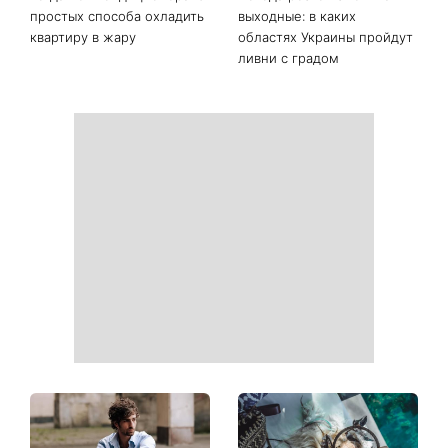
начала печатать личную
сейчас выглядит
информацию в расчетных
легендарная 79-летняя
квитанциях
певица
Когда нет кондиционера: 3
Погода резко изменится в
простых способа охладить
выходные: в каких
квартиру в жару
областях Украины пройдут
ливни с градом