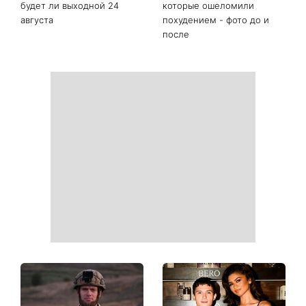
которых с 7 августа
дом достаток и согласие
начинается особый период
День Независимости 2026:
Украинские звезды,
будет ли выходной 24
которые ошеломили
августа
похудением - фото до и
после