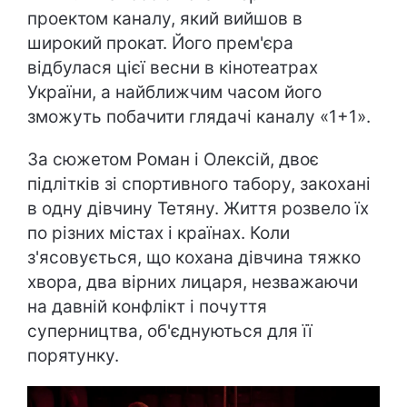
проектом каналу, який вийшов в
широкий прокат. Його прем'єра
відбулася цієї весни в кінотеатрах
України, а найближчим часом його
зможуть побачити глядачі каналу «1+1».
За сюжетом Роман і Олексій, двоє
підлітків зі спортивного табору, закохані
в одну дівчину Тетяну. Життя розвело їх
по різних містах і країнах. Коли
з'ясовується, що кохана дівчина тяжко
хвора, два вірних лицаря, незважаючи
на давній конфлікт і почуття
суперництва, об'єднуються для її
порятунку.