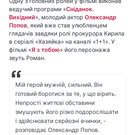
Одну з головних ролей у фільмі виконав
ведучий програми «
Сніданок.
Вихідний
», молодий актор
Олександр
Попов
, який вже став улюбленцем
глядачів завдяки ролі прокурора Кирила
в серіалі «Хазяйка» на каналі «1+1». У
фільмі «
Я з тобою
» його персонажа
звуть Роман.
Мій герой мужній, сильний. Він
готовий боротися за те, у що вірить.
Непрості життєві обставини
змушують його різко подорослішати
і здійснювати серйозні вчинки, -
розповідає Олександр Попов.