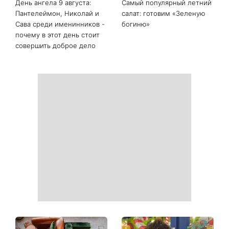
Последние новости
Белые кроссовки снова
Гороскоп на 9 августа для
станут как новые: два
всех знаков зодиака: день
простых продукта из кухни
решений, которые больше
легко устранят пятна и
нельзя откладывать
неприятный запах
День ангела 9 августа:
Самый популярный летний