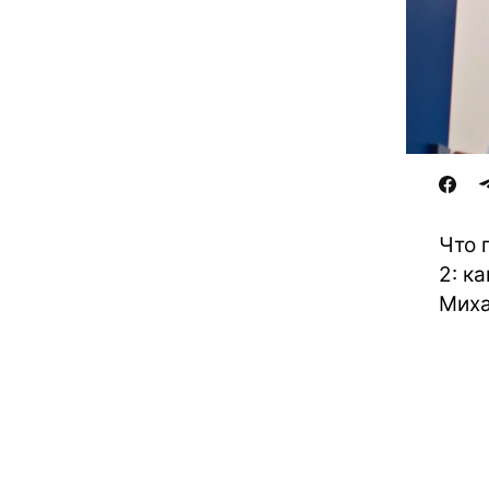
Что 
2: к
Миха