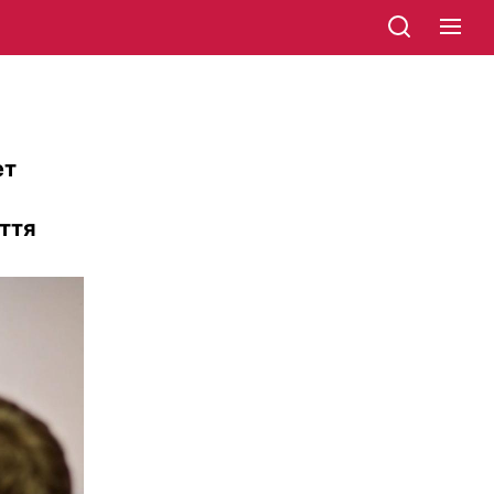
ет
иття