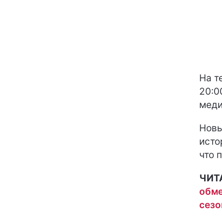
На т
20:0
меди
Новы
исто
что 
ЧИТ
обме
сезо