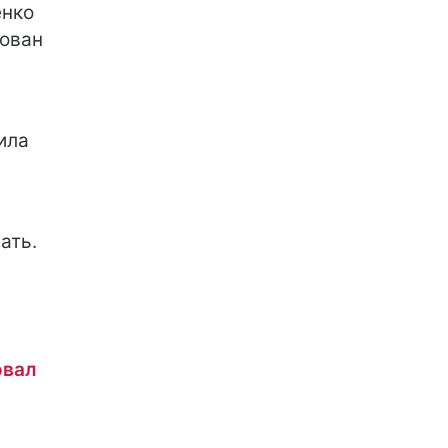
енко
рован
ила
ать.
овал