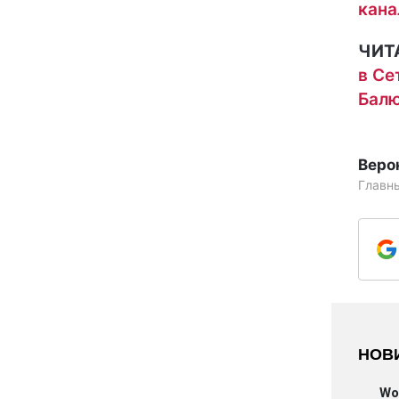
кана
ЧИТ
в Се
Балю
Веро
Главн