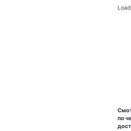
Loadi
Смот
по ч
дост