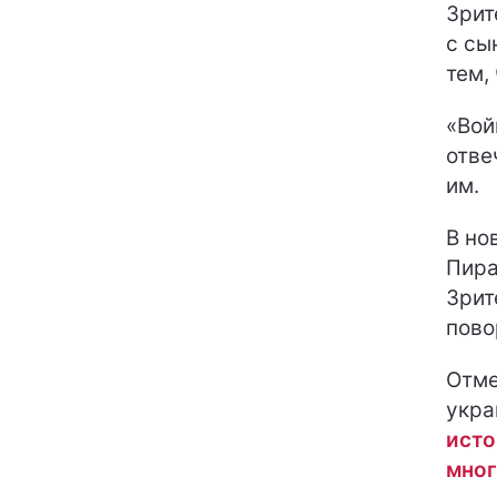
Зрит
с сы
тем,
«Вой
отве
им.
В но
Пира
Зрит
пово
Отме
укра
исто
мног