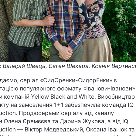
:
Валерій Швець, Євген Шекера, Ксенія Вертинс
даємо, серіал «СидОренки-СидорЕнки» є
тацією популярного формату «Іванови-Іванови»
и компаній Yellow Black and White. Виробництво
кту на замовлення 1+1 забезпечила команда IQ
uction. Продюсерами серіалу від каналу
и Олена Єремєєва та Дарина Жукова, а від IQ
uction — Віктор Медведський, Оксана Іванюк та