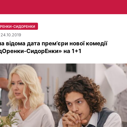
РЕНКИ-СИДОРЕНКИ
| 24.10.2019
а відома дата прем’єри нової комедії
дОренки-СидорЕнки» на 1+1