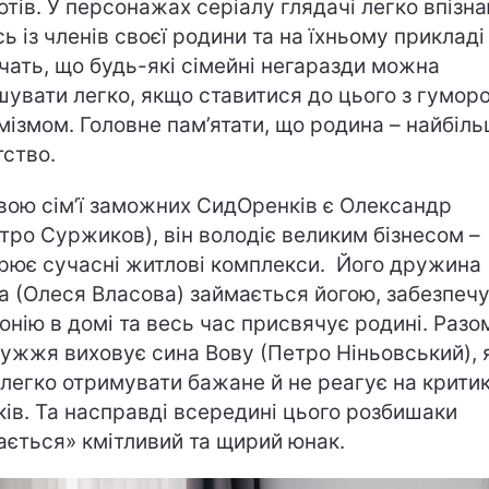
отів. У персонажах серіалу глядачі легко впізн
сь із членів своєї родини та на їхньому прикладі
чать, що будь-які сімейні негаразди можна
шувати легко, якщо ставитися до цього з гумор
мізмом. Головне пам’ятати, що родина – найбіл
тство.
вою сім’ї заможних СидОренків є Олександр
тро Суржиков), він володіє великим бізнесом –
рює сучасні житлові комплекси. Його дружина
а (Олеся Власова) займається йогою, забезпеч
онію в домі та весь час присвячує родині. Разо
ужжя виховує сина Вову (Петро Ніньовський), 
 легко отримувати бажане й не реагує на крити
ків. Та насправді всередині цього розбишаки
ається» кмітливий та щирий юнак.