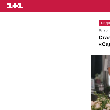
СИДО
18:25 
Стал
«Си