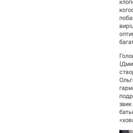
клоп
кого
поба
вирі
опти
бага
Голо
(Дми
ство
Ольг
гарм
подр
звик
бать
«хов