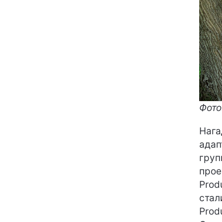
Фото
Нага
адап
груп
прое
Prod
стал
Prod