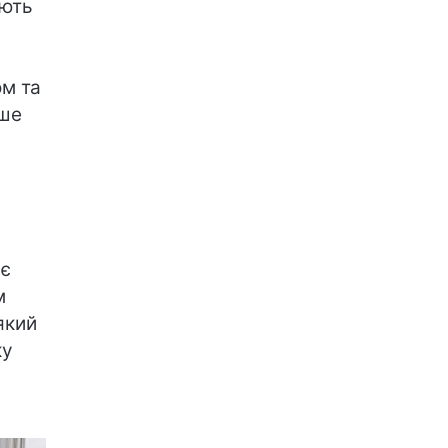
ають
ом та
ьше
ує
м
який
ку