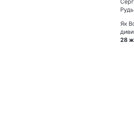
Серг
Рудь
Як В
диви
28 ж