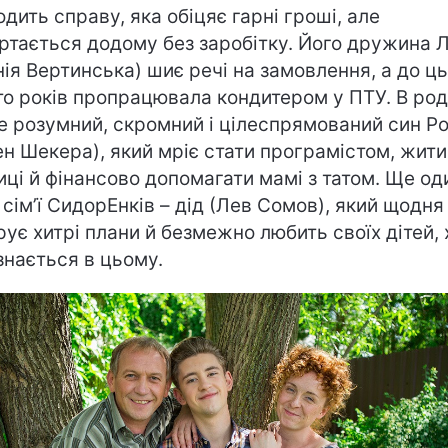
одить справу, яка обіцяє гарні гроші, але
ртається додому без заробітку. Його дружина 
нія Вертинська) шиє речі на замовлення, а до ц
то років пропрацювала кондитером у ПТУ. В род
е розумний, скромний і цілеспрямований син Р
ен Шекера), який мріє стати програмістом, жити
иці й фінансово допомагати мамі з татом. Ще од
 сім’ї СидорЕнків – дід (Лев Сомов), який щодня
рує хитрі плани й безмежно любить своїх дітей, х
ізнається в цьому.