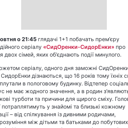
овтня о 21:45
глядачі 1+1 побачать прем’єру
дійного серіалу
«СидОренки-СидорЕнки»
про
я двох сімей, яких об’єднають події минулого.
южетом серіалу, одного дня заможні СидОренки
і СидорЕнки дізнаються, що 16 років тому їхніх с
плутали в пологовому будинку. Відтепер соціал
ус не має жодного значення, а в родин з’являют
кові турботи та причини для щирого сміху. Голо
ї потраплятимуть у знайомі та близькі кожному
ації – від спілкування із дивними родичами,
розуміння між дітьми та батьками до побутових