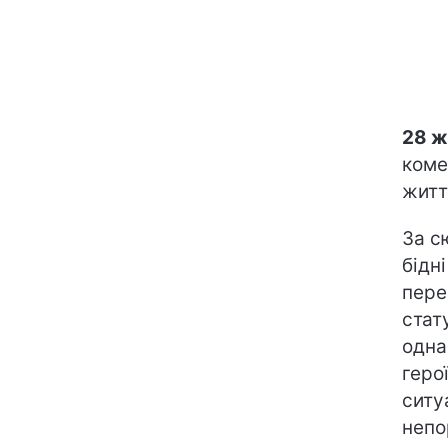
28 ж
коме
житт
За с
бідн
пере
стат
одна
геро
ситу
непо