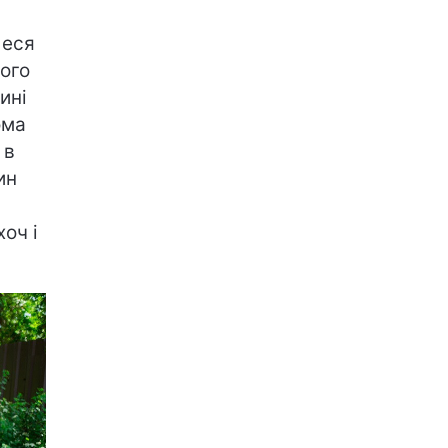
Леся
ього
ині
ома
 в
ин
оч і