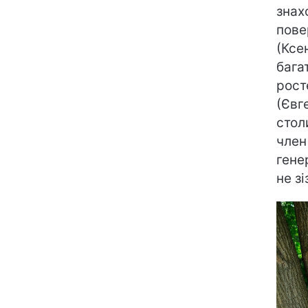
знах
пове
(Ксе
бага
рост
(Євг
стол
член
гене
не з