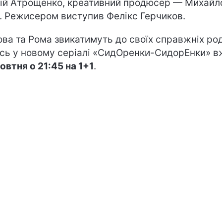
ій Атрощенко, креативний продюсер — Михайл
. Режисером виступив Фелікс Герчиков.
ова та Рома звикатимуть до своїх справжніх ро
сь у новому серіалі «СидОренки-СидорЕнки» 
овтня о 21:45 на 1+1
.