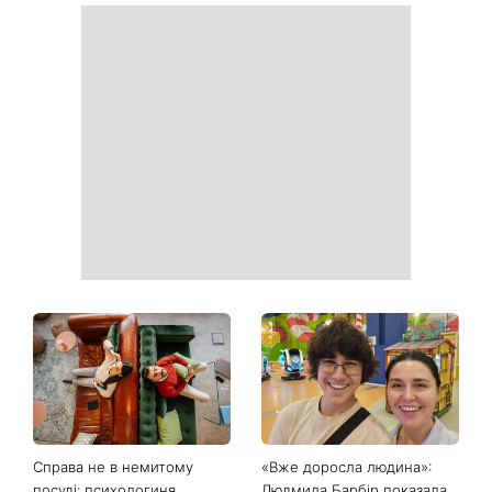
Білі кросівки знову будуть
Гороскоп на 9 серпня для
як нові: два прості
всіх знаків зодіаку: день
продукти з кухні легко
рішень, які більше не
приберуть плями та
можна відкладати
неприємний запах
День ангела 9 серпня:
Найпопулярніший салат
Пантелеймон, Микола та
літа: готуємо «Зелену
Сава серед іменинників -
Богиню»
чому цього дня варто
зробити добру справу