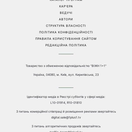
пояснила, чому насправді
рідкісні сімейні фото з 14-
пари сваряться через
річним сином і зворушила
побут
Мережу
Перейти на повну версію сайту
Контакти:
е-mail:
media@1plus1.tv
Телефон:
+38 044 490 01 01
ПРО КАНАЛ
РЕКЛАМА
ПРОБЛЕМИ З ПРИЙОМОМ КАНАЛУ 1+1
КАТАЛОГ ПРОГРАМ