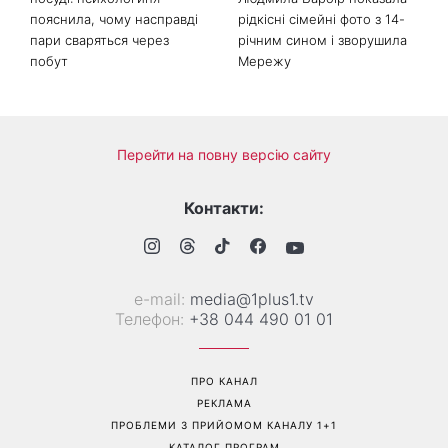
Справа не в немитому
«Вже доросла людина»:
посуді: психологиня
Людмила Барбір показала