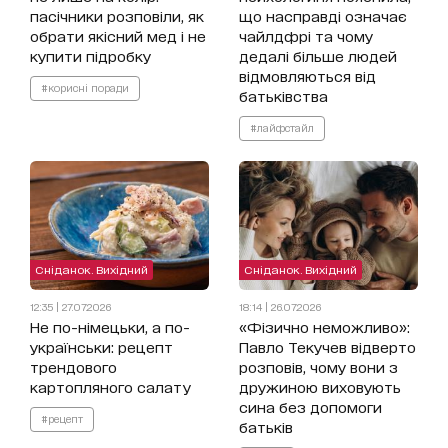
пасічники розповіли, як
що насправді означає
обрати якісний мед і не
чайлдфрі та чому
купити підробку
дедалі більше людей
відмовляються від
#корисні поради
батьківства
#лайфстайл
Сніданок. Вихідний
Сніданок. Вихідний
12:35 | 27.07.2026
18:14 | 26.07.2026
Не по-німецьки, а по-
«Фізично неможливо»:
українськи: рецепт
Павло Текучев відверто
трендового
розповів, чому вони з
картопляного салату
дружиною виховують
сина без допомоги
#рецепт
батьків