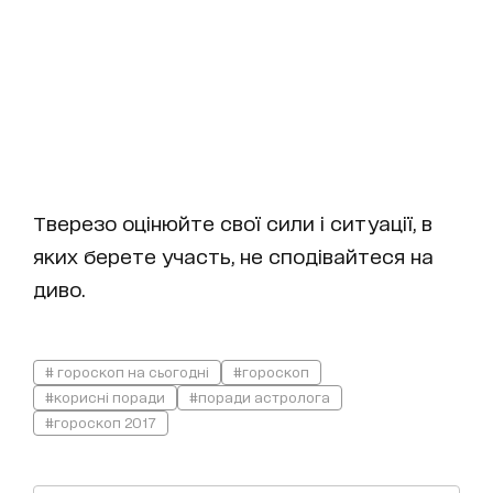
Тверезо оцінюйте свої сили і ситуації, в
яких берете участь, не сподівайтеся на
диво.
# гороскоп на сьогодні
#гороскоп
#корисні поради
#поради астролога
#гороскоп 2017