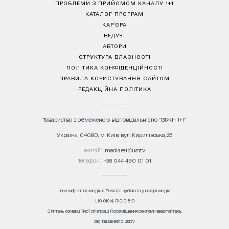
ПРОБЛЕМИ З ПРИЙОМОМ КАНАЛУ 1+1
КАТАЛОГ ПРОГРАМ
КАР’ЄРА
ВЕДУЧІ
АВТОРИ
СТРУКТУРА ВЛАСНОСТІ
ПОЛІТИКА КОНФІДЕНЦІЙНОСТІ
ПРАВИЛА КОРИСТУВАННЯ САЙТОМ
РЕДАКЦІЙНА ПОЛІТИКА
Товариство з обмеженою відповідальністю "ВІЖН 1+1"
Україна, 04080, м. Київ, вул. Кирилівська, 23
е-mail:
media@1plus1.tv
Телефон:
+38 044 490 01 01
Ідентифікатор медіа в Реєстрі суб’єктів у сфері медіа:
L10-01914, R10-01810
З питань комерційної співпраці й розміщення реклами звертайтесь
digital.sale@1plus1.tv