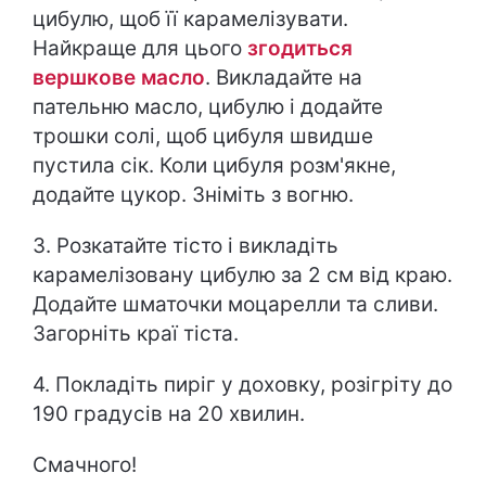
цибулю, щоб її карамелізувати.
Найкраще для цього
згодиться
вершкове масло
. Викладайте на
пательню масло, цибулю і додайте
трошки солі, щоб цибуля швидше
пустила сік. Коли цибуля розм'якне,
додайте цукор. Зніміть з вогню.
3. Розкатайте тісто і викладіть
карамелізовану цибулю за 2 см від краю.
Додайте шматочки моцарелли та сливи.
Загорніть краї тіста.
4. Покладіть пиріг у доховку, розігріту до
190 градусів на 20 хвилин.
Смачного!