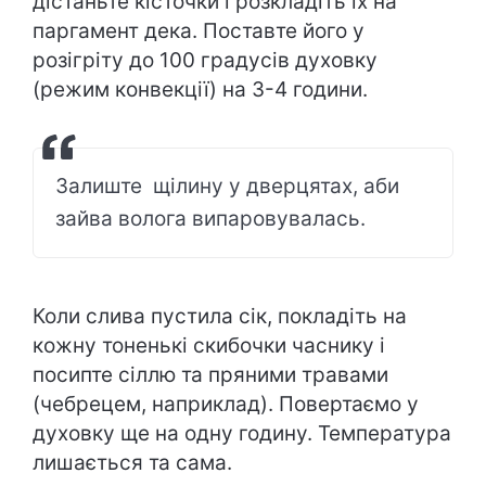
дістаньте кісточки і розкладіть їх на
паргамент дека. Поставте його у
розігріту до 100 градусів духовку
(режим конвекції) на 3-4 години.
Залиште щілину у дверцятах, аби
зайва волога випаровувалась.
Коли слива пустила сік, покладіть на
кожну тоненькі скибочки часнику і
посипте сіллю та пряними травами
(чебрецем, наприклад). Повертаємо у
духовку ще на одну годину. Температура
лишається та сама.