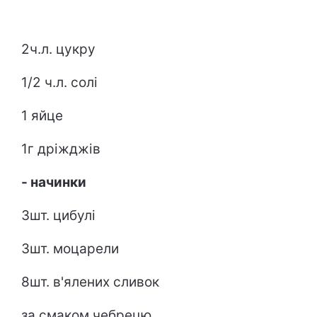
2ч.л. цукру
1/2 ч.л. солі
1 яйце
1г дріжджів
- начинки
3шт. цибулі
3шт. моцарели
8шт. в'ялених сливок
за смаком чебрецю