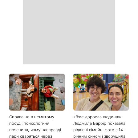
Білі кросівки знову будуть
Гороскоп на 9 серпня для
як нові: два прості
всіх знаків зодіаку: день
продукти з кухні легко
рішень, які більше не
приберуть плями та
можна відкладати
неприємний запах
День ангела 9 серпня:
Найпопулярніший салат
Пантелеймон, Микола та
літа: готуємо «Зелену
Сава серед іменинників -
Богиню»
чому цього дня варто
зробити добру справу