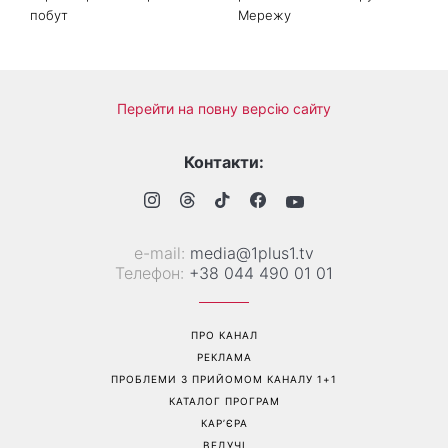
Справа не в немитому
«Вже доросла людина»:
посуді: психологиня
Людмила Барбір показала
пояснила, чому насправді
рідкісні сімейні фото з 14-
пари сваряться через
річним сином і зворушила