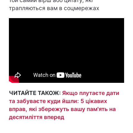
той самий вірш або цитату, які
трапляються вам в соцмережах
ЧИТАЙТЕ ТАКОЖ:
Якщо плутаєте дати
та забуваєте куди йшли: 5 цікавих
вправ, які збережуть вашу пам'ять на
десятиліття вперед