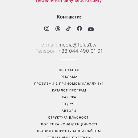
Більше не приховує кохану:
Гороскоп на 8 серпня для
Володимир Дантес вперше
всіх знаків зодіаку: кому
відкрито показався з новою
повернеться удача, а кому
обраницею
варто сказати «ні»
Перейти на повну версію сайту