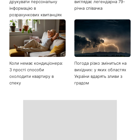
Останні новини
Ваші дані можуть бути на
Софія Ротару нарешті
чеку: Укрпошта почала
показалася публіці: як зараз
друкувати персональну
виглядає легендарна 79-