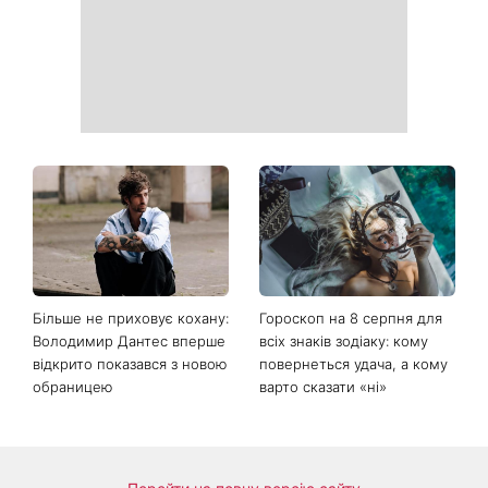
інформацію в
річна співачка
розрахункових квитанціях
Коли немає кондиціонера:
Погода різко зміниться на
3 прості способи
вихідних: у яких областях
охолодити квартиру в
України вдарять зливи з
спеку
градом