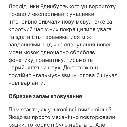
Дослідники Единбурзького університету
провели експеримент: учасники
інтенсивно вивчали нову мову, і вже за
короткий час у них покращилися увага
та здатність перемикатися між
завданнями. Під час опанування нової
мови мозок одночасно обробляє
фонетику, граматику, письмо та
сприйняття на слух. До того ж він
постійно «гальмує» звичні слова й шукає
нові варіанти.
Образне запам'ятовування
Пам'ятаєте, як у школі всі вчили вірші?
Якщо ви просто механічно повторювали
рядки, то користі було небагато. Але