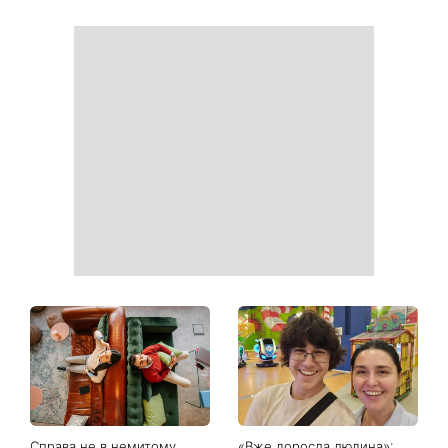
Білі кросівки знову будуть
Гороскоп на 9 серпня для
як нові: два прості
всіх знаків зодіаку: день
продукти з кухні легко
рішень, які більше не
приберуть плями та
можна відкладати
неприємний запах
День ангела 9 серпня:
Найпопулярніший салат
Пантелеймон, Микола та
літа: готуємо «Зелену
Сава серед іменинників -
Богиню»
чому цього дня варто
зробити добру справу