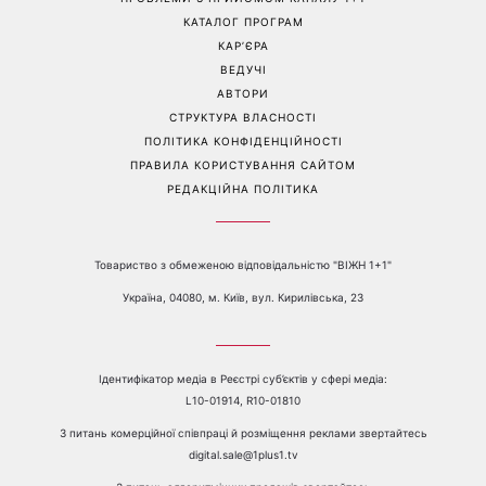
посуді: психологиня
Людмила Барбір показала
пояснила, чому насправді
рідкісні сімейні фото з 14-
пари сваряться через
річним сином і зворушила
побут
Мережу
Перейти на повну версію сайту
Контакти:
е-mail:
media@1plus1.tv
Телефон:
+38 044 490 01 01
ПРО КАНАЛ
РЕКЛАМА
ПРОБЛЕМИ З ПРИЙОМОМ КАНАЛУ 1+1