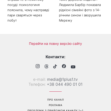
Справа не в немитому
«Вже доросла людина»: