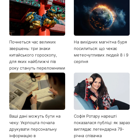
Останні новини
Почнеться час великих
На вихідних магнітна буря
звершень: три знаки
посилиться: що чекає
китайського гороскопу,
метеочутливих людей 8 і 9
для яких найближчі пів
серпня
року стануть переломними