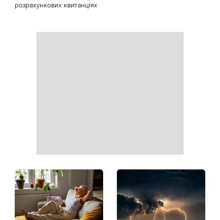
Ваші дані можуть бути на
Софія Ротару нарешті
чеку: Укрпошта почала
показалася публіці: як зараз
друкувати персональну
виглядає легендарна 79-
інформацію в
річна співачка
розрахункових квитанціях