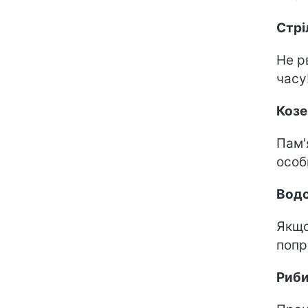
Стрі
Не р
часу
Козе
Пам'
особ
Водо
Якщо
попр
Риб