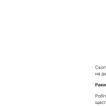
Сьог
на д
Раки
Робі
щасл