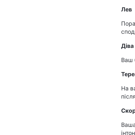
Лев
Пора
спод
Діва
Ваш 
Тере
На в
після
Скор
Ваша
інто