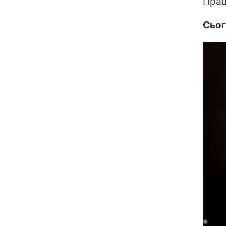
Прац
Сьог