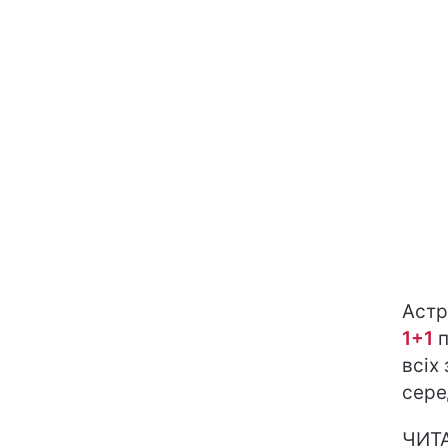
Астр
1+1
п
всіх 
сере
ЧИТ