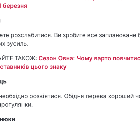
1 березня
н
те розслабитися. Ви зробите все заплановане 
их зусиль.
АЙТЕ ТАКОЖ:
Сезон Овна: Чому варто повчитис
ставників цього знаку
ць
необхідно розвіятися. Обідня перева хороший ч
прогулянки.
знюки