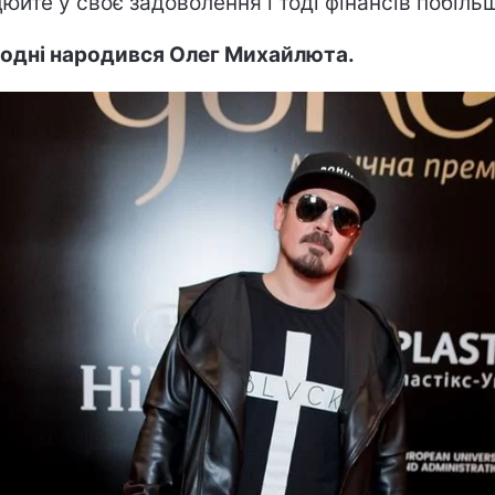
юйте у своє задоволення і тоді фінансів побіль
одні народився Олег Михайлюта.