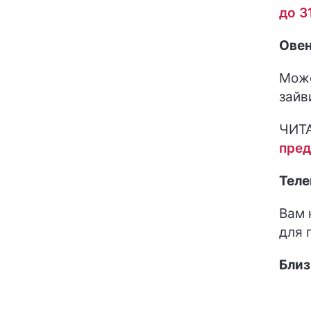
до 3
Ове
Може
зайв
ЧИТ
пред
Теле
Вам 
для 
Бли