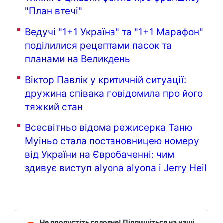
"План втечі"
Ведучі "1+1 Україна" та "1+1 Марафон"
поділилися рецептами пасок та
планами на Великдень
Віктор Павлік у критичній ситуації:
дружина співака повідомила про його
тяжкий стан
Всесвітньо відома режисерка Таню
Муіньо стала постановницею номеру
від України на Євробаченні: чим
здивує виступ alyona alyona і Jerry Heil
Не пропустіть головне! Підпишіться на наші