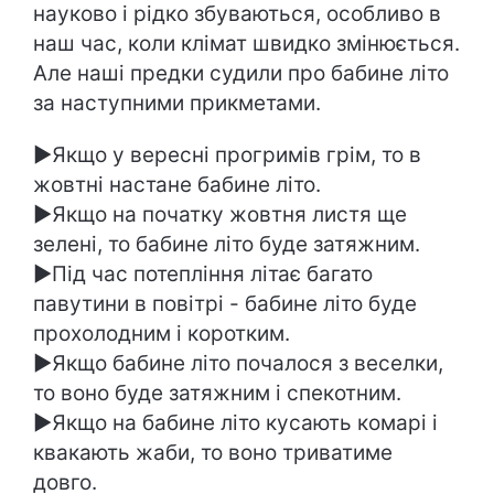
науково і рідко збуваються, особливо в
наш час, коли клімат швидко змінюється.
Але наші предки судили про бабине літо
за наступними прикметами.
►Якщо у вересні прогримів грім, то в
жовтні настане бабине літо.
►Якщо на початку жовтня листя ще
зелені, то бабине літо буде затяжним.
►Під час потепління літає багато
павутини в повітрі - бабине літо буде
прохолодним і коротким.
►Якщо бабине літо почалося з веселки,
то воно буде затяжним і спекотним.
►Якщо на бабине літо кусають комарі і
квакають жаби, то воно триватиме
довго.