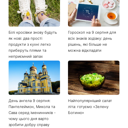
Білі кросівки знову будуть
Гороскоп на 9 серпня для
як нові: два прості
всіх знаків зодіаку: день
продукти з кухні легко
рішень, які більше не
приберуть плями та
можна відкладати
неприємний запах
День ангела 9 серпня:
Найпопулярніший салат
Пантелеймон, Микола та
літа: готуємо «Зелену
Сава серед іменинників -
Богиню»
чому цього дня варто
зробити добру справу